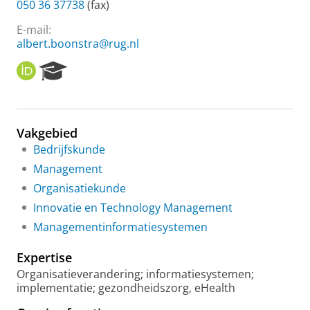
050 36 37738
(fax)
E-mail:
albert.boonstra@rug.nl
O
R
R
e
C
s
I
e
D
a
Vakgebied
r
Bedrijfskunde
c
h
Management
P
Organisatiekunde
o
r
Innovatie en Technology Management
t
Managementinformatiesystemen
a
l
Expertise
Organisatieverandering; informatiesystemen;
implementatie; gezondheidszorg, eHealth