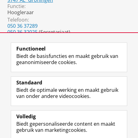
9747 AE
Groningen
Functie:
Hoogleraar
Telefoon:
050 36 37289
050 36 32025
(Secretariaat)
050 36 37738
(fax)
Functioneel
Biedt de basisfuncties en maakt gebruik van
geanonimiseerde cookies.
F
L
R
I
Y
Volg de RUG
a
i
S
n
o
Standaard
c
n
S
s
u
Biedt de optimale werking en maakt gebruik
e
k
-
t
T
Studiekiezers
van onder andere videocookies.
b
e
f
a
u
Maatschappij/bedrijven
o
d
e
g
b
o
I
e
r
e
Alumni
k
n
d
a
-
Volledig
p
-
R
m
k
Biedt gepersonaliseerde content en maakt
Over ons
a
p
i
-
a
gebruik van marketingcookies.
g
a
j
a
n