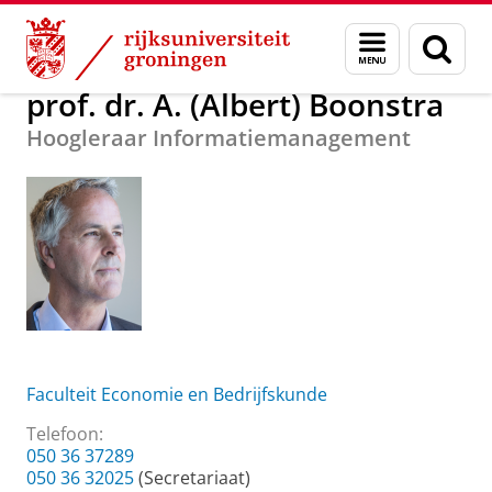
Skip
Skip
Over ons
prof. dr. A. (Albert) Boonstra
Menu
Zoek
to
to
en
Content
Navigation
zoeken
prof. dr. A. (Albert) Boonstra
Hoogleraar Informatiemanagement
Faculteit Economie en Bedrijfskunde
Telefoon:
050 36 37289
050 36 32025
(Secretariaat)