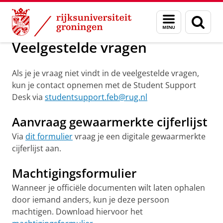
Skip
Skip
Over ons
Veelgestelde vragen
Menu
Zoek
to
to
en
Content
Navigation
zoeken
Veelgestelde vragen
Als je je vraag niet vindt in de veelgestelde vragen,
kun je contact opnemen met de Student Support
Desk via
studentsupport.feb@rug.nl
Aanvraag gewaarmerkte cijferlijst
Via
dit formulier
vraag je een digitale gewaarmerkte
cijferlijst aan.
Machtigingsformulier
Wanneer je officiële documenten wilt laten ophalen
door iemand anders, kun je deze persoon
machtigen. Download hiervoor het