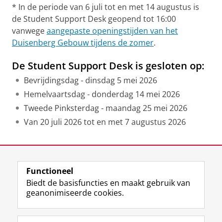
* In de periode van 6 juli tot en met 14 augustus is
de Student Support Desk geopend tot 16:00
vanwege
aangepaste openingstijden van het
Duisenberg Gebouw tijdens de zomer
.
De Student Support Desk is gesloten op:
Bevrijdingsdag - dinsdag 5 mei 2026
Hemelvaartsdag - donderdag 14 mei 2026
Tweede Pinksterdag - maandag 25 mei 2026
Van 20 juli 2026 tot en met 7 augustus 2026
Laatst gewijzigd:
08 juni 2026 15:45
Functioneel
View this page in:
English
Biedt de basisfuncties en maakt gebruik van
geanonimiseerde cookies.
F
L
R
I
Y
Volg de RUG
a
i
S
n
o