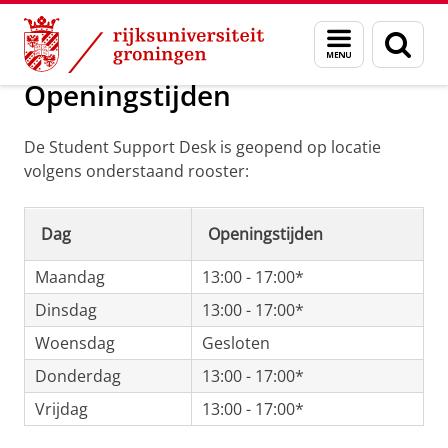
Skip
Skip
Over ons
Student Support Desk
Menu
Zoek
to
to
en
Content
Navigation
zoeken
Openingstijden
De Student Support Desk is geopend op locatie
volgens onderstaand rooster:
Dag
Openingstijden
Maandag
13:00 - 17:00*
Dinsdag
13:00 - 17:00*
Woensdag
Gesloten
Donderdag
13:00 - 17:00*
Vrijdag
13:00 - 17:00*