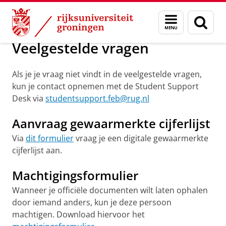
Skip
Skip
Over ons
Veelgestelde vragen
Menu
Zoek
to
to
en
Content
Navigation
zoeken
Veelgestelde vragen
Als je je vraag niet vindt in de veelgestelde vragen,
kun je contact opnemen met de Student Support
Desk via
studentsupport.feb@rug.nl
Aanvraag gewaarmerkte cijferlijst
Via
dit formulier
vraag je een digitale gewaarmerkte
cijferlijst aan.
Machtigingsformulier
Wanneer je officiële documenten wilt laten ophalen
door iemand anders, kun je deze persoon
machtigen. Download hiervoor het