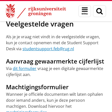
Skip
Skip
Over ons
Veelgestelde vragen
Menu
Zoek
to
to
en
Content
Navigation
zoeken
Veelgestelde vragen
Als je je vraag niet vindt in de veelgestelde vragen,
kun je contact opnemen met de Student Support
Desk via
studentsupport.feb@rug.nl
Aanvraag gewaarmerkte cijferlijst
Via
dit formulier
vraag je een digitale gewaarmerkte
cijferlijst aan.
Machtigingsformulier
Wanneer je officiële documenten wilt laten ophalen
door iemand anders, kun je deze persoon
machtigen. Download hiervoor het