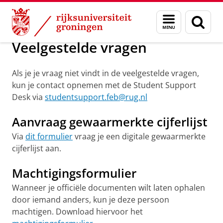
Skip
Skip
Over ons
Veelgestelde vragen
Menu
Zoek
to
to
en
Content
Navigation
zoeken
Veelgestelde vragen
Als je je vraag niet vindt in de veelgestelde vragen,
kun je contact opnemen met de Student Support
Desk via
studentsupport.feb@rug.nl
Aanvraag gewaarmerkte cijferlijst
Via
dit formulier
vraag je een digitale gewaarmerkte
cijferlijst aan.
Machtigingsformulier
Wanneer je officiële documenten wilt laten ophalen
door iemand anders, kun je deze persoon
machtigen. Download hiervoor het