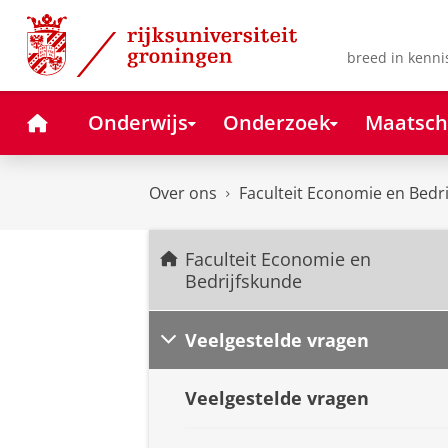
Skip
Skip
to
to
Content
Navigation
breed in kenni
Home
Onderwijs
Onderzoek
Maatsch
Over ons
Faculteit Economie en Bedr
Faculteit Economie en
Bedrijfskunde
Veelgestelde vragen
Veelgestelde vragen