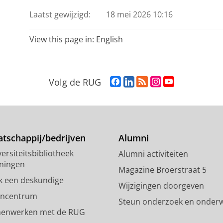
Laatst gewijzigd:
18 mei 2026 10:16
View this page in:
English
F
L
R
I
Y
Volg de RUG
a
i
S
n
o
c
n
S
s
u
e
k
-
t
T
b
e
f
a
u
o
d
e
g
b
tschappij/bedrijven
Alumni
o
I
e
r
e
ersiteitsbibliotheek
Alumni activiteiten
k
n
d
a
-
ningen
p
-
R
m
k
Magazine Broerstraat 5
a
p
i
-
a
k een deskundige
Wijzigingen doorgeven
g
a
j
a
n
encentrum
Steun onderzoek en onderw
i
g
k
c
a
enwerken met de RUG
n
i
s
c
a