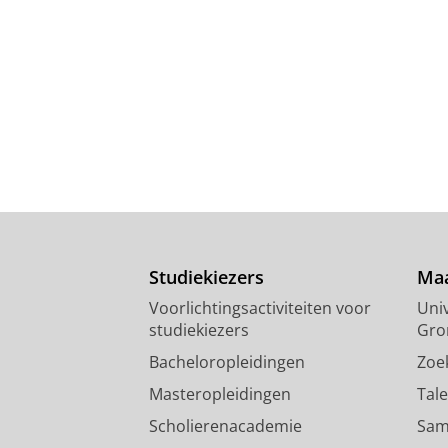
Studiekiezers
Maa
Voorlichtingsactiviteiten voor
Univ
studiekiezers
Gro
Bacheloropleidingen
Zoe
Masteropleidingen
Tal
Scholierenacademie
Sam