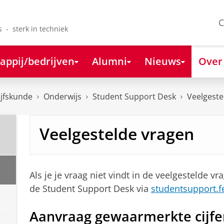
C
s - sterk in techniek
appij/bedrijven
Alumni
Nieuws
Over
ijfskunde
Onderwijs
Student Support Desk
Veelgeste
Veelgestelde vragen
Als je je vraag niet vindt in de veelgestelde 
de Student Support Desk via
studentsupport.f
Aanvraag gewaarmerkte cijfer