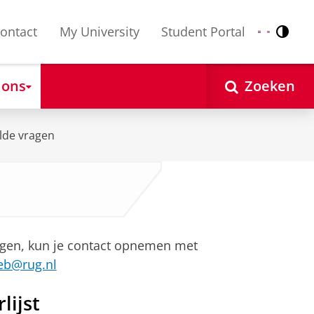
ontact
My University
Student Portal
Contr
Nederlands
English
 ons
Zoeken
lde vragen
vragen, kun je contact opnemen met
eb@rug.nl
lijst