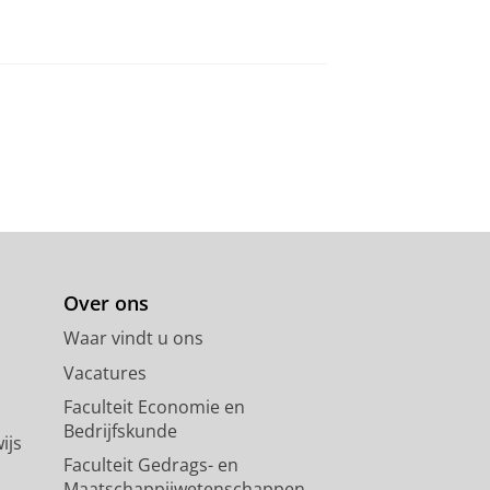
Over ons
Waar vindt u ons
Vacatures
Faculteit Economie en
Bedrijfskunde
ijs
Faculteit Gedrags- en
Maatschappijwetenschappen