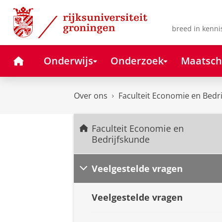
Skip
Skip
to
to
Content
Navigation
breed in kenni
Home
Onderwijs
Onderzoek
Maatsch
Over ons
Faculteit Economie en Bedr
Faculteit Economie en
Bedrijfskunde
Veelgestelde vragen
Veelgestelde vragen