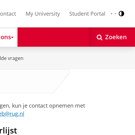
ontact
My University
Student Portal
Contr
Nederlands
English
 ons
Zoeken
lde vragen
vragen, kun je contact opnemen met
eb@rug.nl
lijst