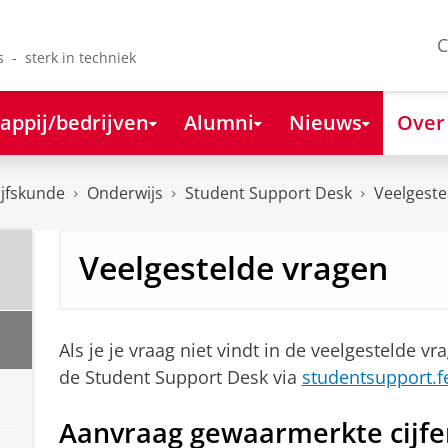
C
s - sterk in techniek
appij/bedrijven
Alumni
Nieuws
Over
ijfskunde
Onderwijs
Student Support Desk
Veelgeste
Veelgestelde vragen
Als je je vraag niet vindt in de veelgestelde 
de Student Support Desk via
studentsupport.f
Aanvraag gewaarmerkte cijfer