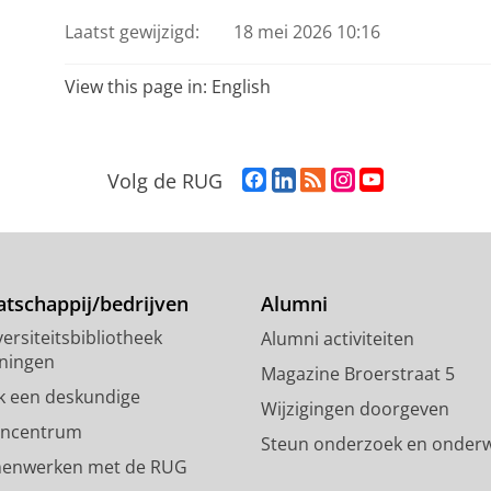
Laatst gewijzigd:
18 mei 2026 10:16
View this page in:
English
F
L
R
I
Y
Volg de RUG
a
i
S
n
o
c
n
S
s
u
e
k
-
t
T
b
e
f
a
u
o
d
e
g
b
tschappij/bedrijven
Alumni
o
I
e
r
e
ersiteitsbibliotheek
Alumni activiteiten
k
n
d
a
-
ningen
p
-
R
m
k
Magazine Broerstraat 5
a
p
i
-
a
k een deskundige
Wijzigingen doorgeven
g
a
j
a
n
encentrum
Steun onderzoek en onderw
i
g
k
c
a
enwerken met de RUG
n
i
s
c
a