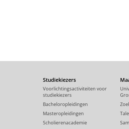
Studiekiezers
Maa
Voorlichtingsactiviteiten voor
Univ
studiekiezers
Gro
Bacheloropleidingen
Zoe
Masteropleidingen
Tal
Scholierenacademie
Sam