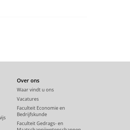
Over ons
Waar vindt u ons
Vacatures
Faculteit Economie en
Bedrijfskunde
ijs
Faculteit Gedrags- en
Maatschappijwetenschappen