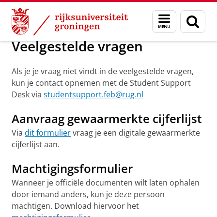
Skip
Skip
Over ons
Veelgestelde vragen
Menu
Zoek
to
to
en
Content
Navigation
zoeken
Veelgestelde vragen
Als je je vraag niet vindt in de veelgestelde vragen,
kun je contact opnemen met de Student Support
Desk via
studentsupport.feb@rug.nl
Aanvraag gewaarmerkte cijferlijst
Via
dit formulier
vraag je een digitale gewaarmerkte
cijferlijst aan.
Machtigingsformulier
Wanneer je officiële documenten wilt laten ophalen
door iemand anders, kun je deze persoon
machtigen. Download hiervoor het