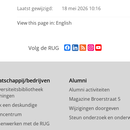
Laatst gewijzigd:
18 mei 2026 10:16
View this page in:
English
F
L
R
I
Y
Volg de RUG
a
i
S
n
o
c
n
S
s
u
e
k
-
t
T
b
e
f
a
u
o
d
e
g
b
tschappij/bedrijven
Alumni
o
I
e
r
e
ersiteitsbibliotheek
Alumni activiteiten
k
n
d
a
-
ningen
p
-
R
m
k
Magazine Broerstraat 5
a
p
i
-
a
k een deskundige
Wijzigingen doorgeven
g
a
j
a
n
encentrum
Steun onderzoek en onderw
i
g
k
c
a
enwerken met de RUG
n
i
s
c
a