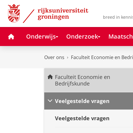
Skip
Skip
to
to
Content
Navigation
breed in kenni
Home
Onderwijs
Onderzoek
Maatsch
Over ons
Faculteit Economie en Bedr
Faculteit Economie en
Bedrijfskunde
Veelgestelde vragen
Veelgestelde vragen