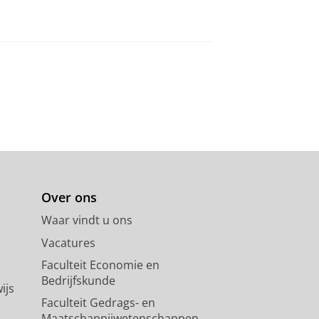
Over ons
Waar vindt u ons
Vacatures
Faculteit Economie en
Bedrijfskunde
ijs
Faculteit Gedrags- en
Maatschappijwetenschappen