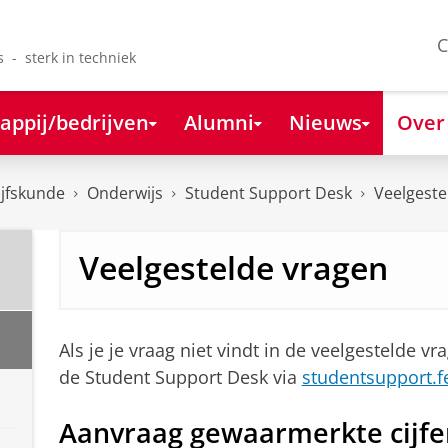
C
s - sterk in techniek
appij/bedrijven
Alumni
Nieuws
Over
ijfskunde
Onderwijs
Student Support Desk
Veelgeste
Veelgestelde vragen
Als je je vraag niet vindt in de veelgestelde 
de Student Support Desk via
studentsupport.f
Aanvraag gewaarmerkte cijfer