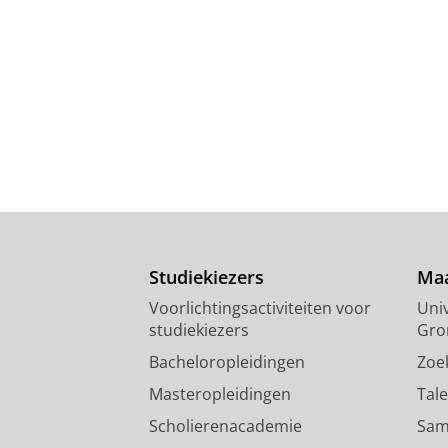
Studiekiezers
Maa
Voorlichtingsactiviteiten voor
Univ
studiekiezers
Gro
Bacheloropleidingen
Zoe
Masteropleidingen
Tal
Scholierenacademie
Sam