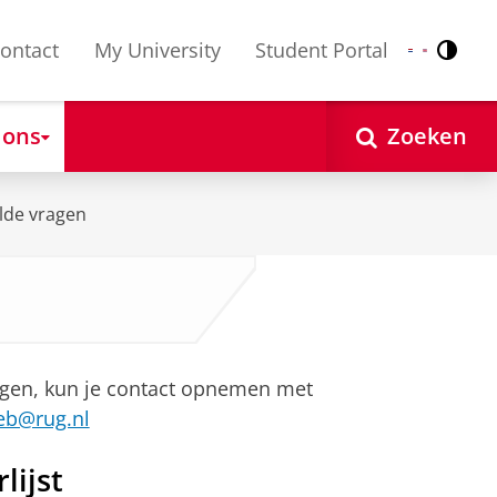
ontact
My University
Student Portal
Contr
Nederlands
English
 ons
Zoeken
lde vragen
vragen, kun je contact opnemen met
eb@rug.nl
lijst