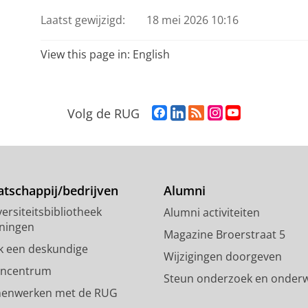
Laatst gewijzigd:
18 mei 2026 10:16
View this page in:
English
F
L
R
I
Y
Volg de RUG
a
i
S
n
o
c
n
S
s
u
e
k
-
t
T
b
e
f
a
u
o
d
e
g
b
tschappij/bedrijven
Alumni
o
I
e
r
e
ersiteitsbibliotheek
Alumni activiteiten
k
n
d
a
-
ningen
p
-
R
m
k
Magazine Broerstraat 5
a
p
i
-
a
k een deskundige
Wijzigingen doorgeven
g
a
j
a
n
encentrum
Steun onderzoek en onderw
i
g
k
c
a
enwerken met de RUG
n
i
s
c
a