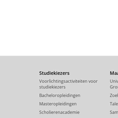
Studiekiezers
Maa
Voorlichtingsactiviteiten voor
Univ
studiekiezers
Gro
Bacheloropleidingen
Zoe
Masteropleidingen
Tal
Scholierenacademie
Sam