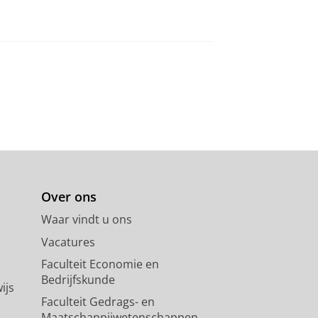
Over ons
Waar vindt u ons
Vacatures
Faculteit Economie en
Bedrijfskunde
ijs
Faculteit Gedrags- en
Maatschappijwetenschappen