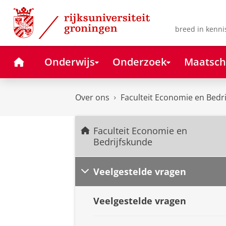
Skip
Skip
to
to
Content
Navigation
breed in kenni
Home
Onderwijs
Onderzoek
Maatsch
Over ons
Faculteit Economie en Bedr
Faculteit Economie en
Bedrijfskunde
Veelgestelde vragen
Veelgestelde vragen