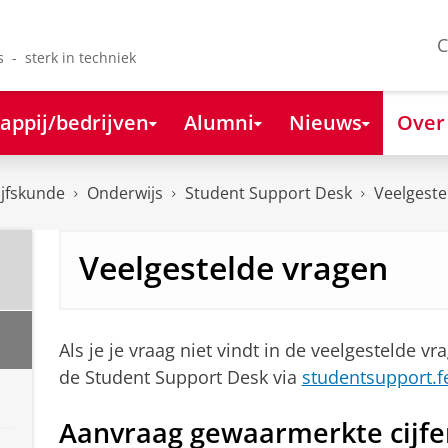
C
s - sterk in techniek
appij/bedrijven
Alumni
Nieuws
Over
ijfskunde
Onderwijs
Student Support Desk
Veelgeste
Veelgestelde vragen
Als je je vraag niet vindt in de veelgestelde 
de Student Support Desk via
studentsupport.f
Aanvraag gewaarmerkte cijfer