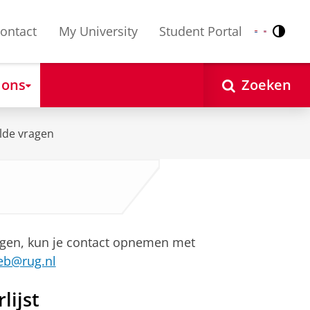
ontact
My University
Student Portal
Contr
Nederlands
English
 ons
Zoeken
lde vragen
vragen, kun je contact opnemen met
eb@rug.nl
lijst