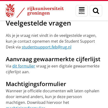
Skip
Skip
Over ons
Veelgestelde vragen
Menu
Zoek
to
to
en
Content
Navigation
zoeken
Veelgestelde vragen
Als je je vraag niet vindt in de veelgestelde vragen,
kun je contact opnemen met de Student Support
Desk via
studentsupport.feb@rug.nl
Aanvraag gewaarmerkte cijferlijst
Via
dit formulier
vraag je een digitale gewaarmerkte
cijferlijst aan.
Machtigingsformulier
Wanneer je officiële documenten wilt laten ophalen
door iemand anders, kun je deze persoon
machtigen. Download hiervoor het