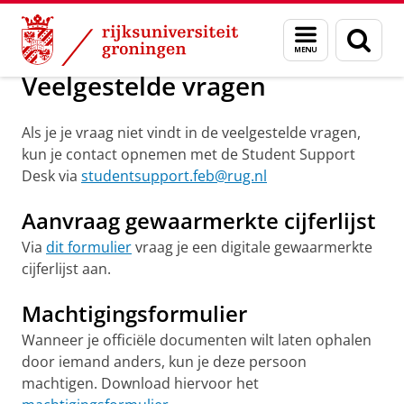
Skip
Skip
Over ons
Veelgestelde vragen
Menu
Zoek
to
to
en
Content
Navigation
zoeken
Veelgestelde vragen
Als je je vraag niet vindt in de veelgestelde vragen,
kun je contact opnemen met de Student Support
Desk via
studentsupport.feb@rug.nl
Aanvraag gewaarmerkte cijferlijst
Via
dit formulier
vraag je een digitale gewaarmerkte
cijferlijst aan.
Machtigingsformulier
Wanneer je officiële documenten wilt laten ophalen
door iemand anders, kun je deze persoon
machtigen. Download hiervoor het