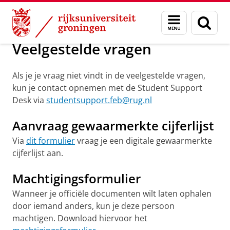
Skip
Skip
Over ons
Veelgestelde vragen
Menu
Zoek
to
to
en
Content
Navigation
zoeken
Veelgestelde vragen
Als je je vraag niet vindt in de veelgestelde vragen,
kun je contact opnemen met de Student Support
Desk via
studentsupport.feb@rug.nl
Aanvraag gewaarmerkte cijferlijst
Via
dit formulier
vraag je een digitale gewaarmerkte
cijferlijst aan.
Machtigingsformulier
Wanneer je officiële documenten wilt laten ophalen
door iemand anders, kun je deze persoon
machtigen. Download hiervoor het