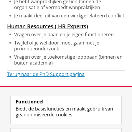
Je hebt wanpraktijken gezien binnen de
organisatie of vermoedt wanpraktijken
Je maakt deel uit van een werkgerelateerd conflict
Human Resources ( HR Experts)
Vragen over je baan en je eigen functioneren
Twijfel of je wel door moet gaan met je
promotieonderzoek
Vragen over je toekomstige loopbaan (binnen en
buiten academia)
Terug naar de PhD Support pagina
Laatst gewijzigd:
25 juni 2026 10:03
Functioneel
View this page in:
English
Biedt de basisfuncties en maakt gebruik van
geanonimiseerde cookies.
F
L
R
I
Y
Volg de RUG
a
i
S
n
o