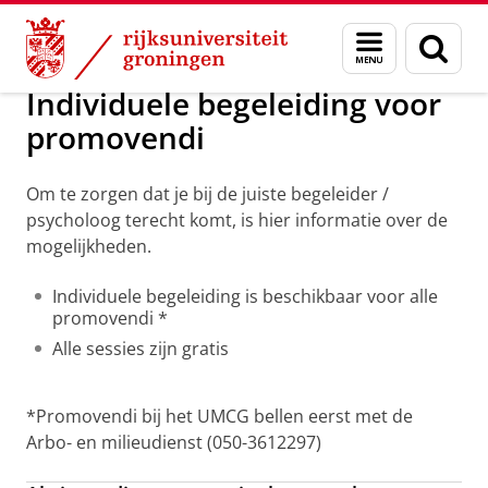
Skip
Skip
Onderwijs
Promotietrajecten
Tijdens je promotietraject
Menu
Zoek
to
to
en
Content
Navigation
zoeken
Individuele begeleiding voor
promovendi
Om te zorgen dat je bij de juiste begeleider /
psycholoog terecht komt, is hier informatie over de
mogelijkheden.
Individuele begeleiding is beschikbaar voor alle
promovendi *
Alle sessies zijn gratis
*Promovendi bij het UMCG bellen eerst met de
Arbo- en milieudienst (050-3612297)