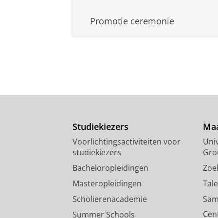
Promotie ceremonie
Studiekiezers
Maa
Voorlichtingsactiviteiten voor
Univ
studiekiezers
Gro
Bacheloropleidingen
Zoe
Masteropleidingen
Tal
Scholierenacademie
Sam
Cen
Summer Schools