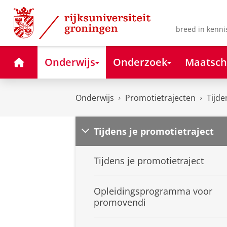
Skip
Skip
to
to
Content
Navigation
breed in kenni
Home
Onderwijs
Onderzoek
Maatsch
Onderwijs
Promotietrajecten
Tijde
Tijdens je promotietraject
Tijdens je promotietraject
Opleidingsprogramma voor
promovendi