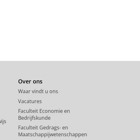
Over ons
Waar vindt u ons
Vacatures
Faculteit Economie en
Bedrijfskunde
ijs
Faculteit Gedrags- en
Maatschappijwetenschappen