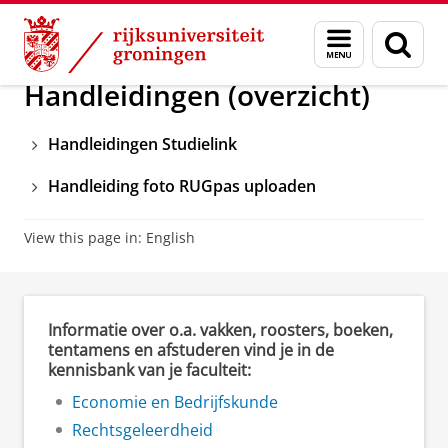
Skip
Skip
Onderwijs
Formulier, verklaring en handleiding
Menu
Zoek
to
to
en
Content
Navigation
zoeken
Handleidingen (overzicht)
Handleidingen Studielink
Handleiding foto RUGpas uploaden
View this page in:
English
Informatie over o.a. vakken, roosters, boeken,
tentamens en afstuderen vind je in de
kennisbank van je faculteit:
Economie en Bedrijfskunde
Rechtsgeleerdheid