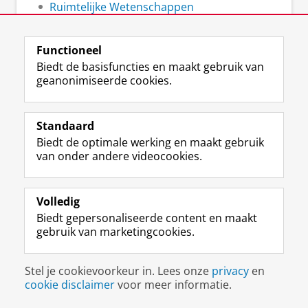
Ruimtelijke Wetenschappen
Functioneel
Biedt de basisfuncties en maakt gebruik van
geanonimiseerde cookies.
F
L
R
I
Y
Volg de RUG
a
i
S
n
o
c
n
S
s
u
e
k
-
t
T
Studiekiezers
Standaard
b
e
f
a
u
Biedt de optimale werking en maakt gebruik
Maatschappij/bedrijven
o
d
e
g
b
van onder andere videocookies.
o
I
e
r
e
Alumni
k
n
d
a
-
p
-
R
m
k
Over ons
Volledig
a
p
i
-
a
Biedt gepersonaliseerde content en maakt
g
a
j
a
n
gebruik van marketingcookies.
i
g
k
c
a
Disclaimer & Copyright
Privacy
Cookies
n
i
s
c
a
Inloggen
a
n
u
o
l
Stel je cookievoorkeur in. Lees onze
privacy
en
R
a
n
u
R
cookie disclaimer
voor meer informatie.
i
R
i
n
i
j
i
v
t
j