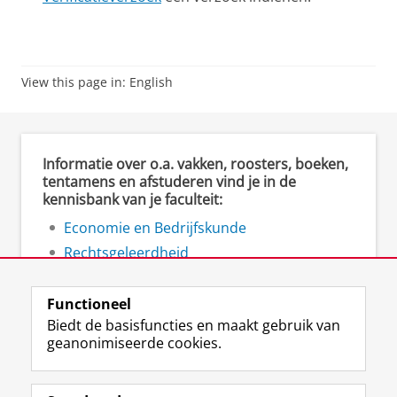
View this page in:
English
Informatie over o.a. vakken, roosters, boeken,
tentamens en afstuderen vind je in de
kennisbank van je faculteit:
Economie en Bedrijfskunde
Rechtsgeleerdheid
Ruimtelijke Wetenschappen
Functioneel
Biedt de basisfuncties en maakt gebruik van
geanonimiseerde cookies.
F
L
R
I
Y
Volg de RUG
a
i
S
n
o