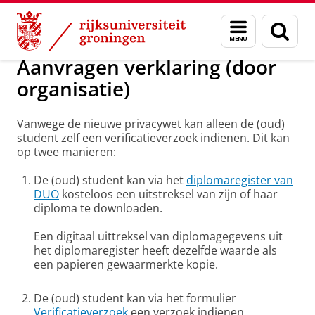
Skip
Skip
Onderwijs
Formulier, verklaring en handleiding
Menu
Zoek
to
to
en
Content
Navigation
zoeken
Aanvragen verklaring (door
organisatie)
Vanwege de nieuwe privacywet kan alleen de (oud)
student zelf een verificatieverzoek indienen. Dit kan
op twee manieren:
De (oud) student kan via het
diplomaregister van
DUO
kosteloos een uitstreksel van zijn of haar
diploma te downloaden.
Een digitaal uittreksel van diplomagegevens uit
het diplomaregister heeft dezelfde waarde als
een papieren gewaarmerkte kopie.
De (oud) student kan via het formulier
Verificatieverzoek
een verzoek indienen.