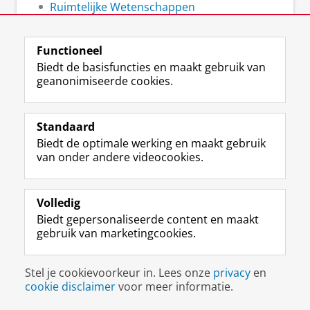
Ruimtelijke Wetenschappen
Functioneel
Biedt de basisfuncties en maakt gebruik van
geanonimiseerde cookies.
F
L
R
I
Y
Volg de RUG
a
i
S
n
o
c
n
S
s
u
e
k
-
t
T
Studiekiezers
Standaard
b
e
f
a
u
Biedt de optimale werking en maakt gebruik
Maatschappij/bedrijven
o
d
e
g
b
van onder andere videocookies.
o
I
e
r
e
Alumni
k
n
d
a
-
p
-
R
m
k
Over ons
Volledig
a
p
i
-
a
Biedt gepersonaliseerde content en maakt
g
a
j
a
n
gebruik van marketingcookies.
i
g
k
c
a
Disclaimer & Copyright
Privacy
Cookies
n
i
s
c
a
Inloggen
a
n
u
o
l
Stel je cookievoorkeur in. Lees onze
privacy
en
R
a
n
u
R
cookie disclaimer
voor meer informatie.
i
R
i
n
i
j
i
v
t
j