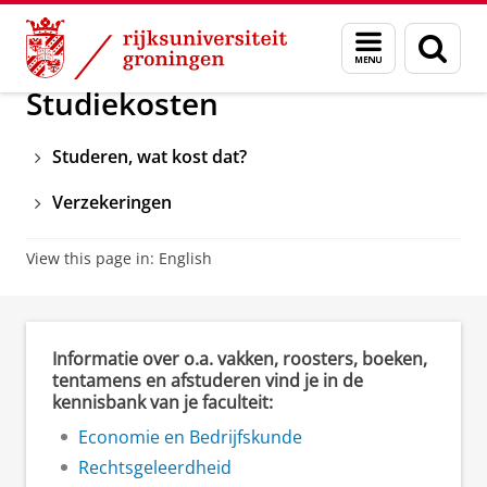
Skip
Skip
Onderwijs
Veelgestelde vragen
Geldzaken
Menu
Zoek
to
to
en
Content
Navigation
zoeken
Studiekosten
Studeren, wat kost dat?
Verzekeringen
View this page in:
English
Informatie over o.a. vakken, roosters, boeken,
tentamens en afstuderen vind je in de
kennisbank van je faculteit:
Economie en Bedrijfskunde
Rechtsgeleerdheid