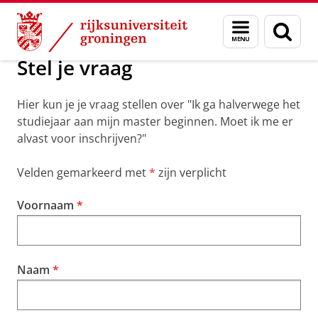
Skip
Skip
Onderwijs
Inschrijving wijzigen
Menu
Zoek
to
to
en
Content
Navigation
zoeken
Stel je vraag
Hier kun je je vraag stellen over "Ik ga halverwege het
studiejaar aan mijn master beginnen. Moet ik me er
alvast voor inschrijven?"
Velden gemarkeerd met
zijn verplicht
Voornaam
Naam