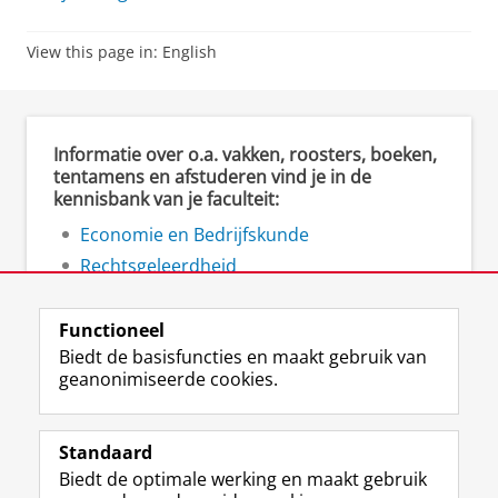
View this page in:
English
Informatie over o.a. vakken, roosters, boeken,
tentamens en afstuderen vind je in de
kennisbank van je faculteit:
Economie en Bedrijfskunde
Rechtsgeleerdheid
Ruimtelijke Wetenschappen
Functioneel
Biedt de basisfuncties en maakt gebruik van
geanonimiseerde cookies.
F
L
R
I
Y
Volg de RUG
a
i
S
n
o
Standaard
c
n
S
s
u
Biedt de optimale werking en maakt gebruik
e
k
-
t
T
Studiekiezers