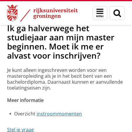
Skip
Skip
Onderwijs
Inschrijving wijzigen
Menu
Zoek
to
to
en
Content
Navigation
zoeken
Ik ga halverwege het
studiejaar aan mijn master
beginnen. Moet ik me er
alvast voor inschrijven?
Je kunt alleen ingeschreven worden voor een
masteropleiding als je in het bezit bent van een
bachelordiploma. Daarnaast kunnen er aanvullende
toelatingseisen zijn.
Meer informatie
Overzicht
instroommomenten
Stel je vraag