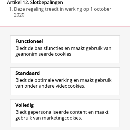
Artikel 12. Slotbepalingen
Deze regeling treedt in werking op 1 october
2020.
Laatst gewijzigd:
20 december 2025 11:03
Functioneel
View this page in:
English
Biedt de basisfuncties en maakt gebruik van
geanonimiseerde cookies.
F
L
R
I
Y
Volg de RUG
a
i
S
n
o
Standaard
c
n
S
s
u
Biedt de optimale werking en maakt gebruik
e
k
-
t
T
Studiekiezers
van onder andere videocookies.
b
e
f
a
u
Maatschappij/bedrijven
o
d
e
g
b
o
I
e
r
e
Alumni
k
n
d
a
-
Volledig
p
-
R
m
k
Biedt gepersonaliseerde content en maakt
Over ons
a
p
i
-
a
gebruik van marketingcookies.
g
a
j
a
n
i
g
k
c
a