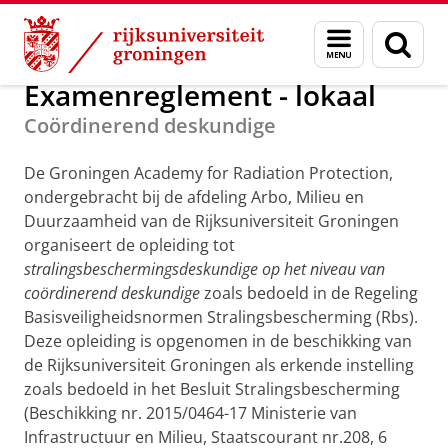
Skip
Skip
Onderwijs
Stralingsbescherming
Menu
Zoek
to
to
en
Content
Navigation
zoeken
Examenreglement - lokaal
Coördinerend deskundige
De Groningen Academy for Radiation Protection,
ondergebracht bij de afdeling Arbo, Milieu en
Duurzaamheid van de Rijksuniversiteit Groningen
organiseert de opleiding tot
stralingsbeschermingsdeskundige op het niveau van
coördinerend deskundige
zoals bedoeld in de Regeling
Basisveiligheidsnormen Stralingsbescherming (Rbs).
Deze opleiding is opgenomen in de beschikking van
de Rijksuniversiteit Groningen als erkende instelling
zoals bedoeld in het Besluit Stralingsbescherming
(Beschikking nr. 2015/0464-17 Ministerie van
Infrastructuur en Milieu, Staatscourant nr.208, 6