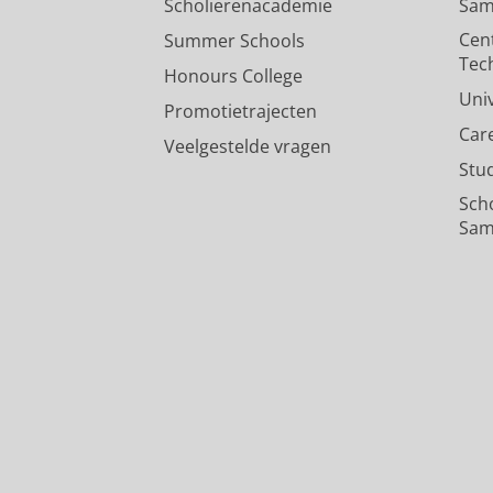
Scholierenacademie
Sam
Cen
Summer Schools
Tec
Honours College
Uni
Promotietrajecten
Car
Veelgestelde vragen
Stu
Sch
Sam