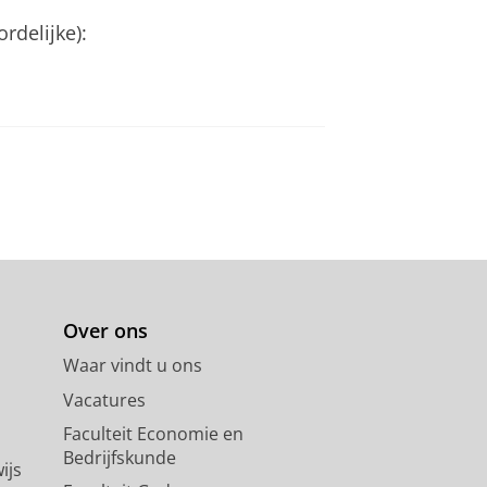
rdelijke):
Over ons
Waar vindt u ons
Vacatures
Faculteit Economie en
Bedrijfskunde
ijs