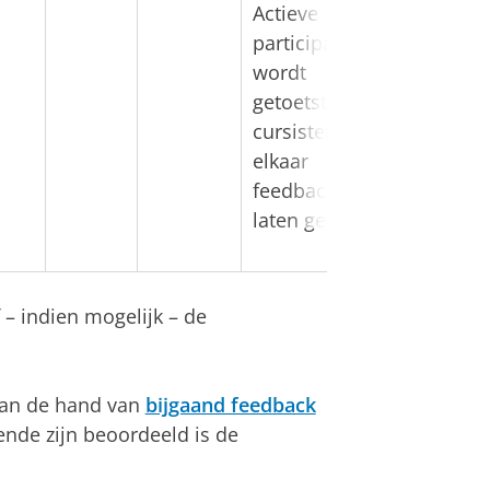
Actieve
participatie
wordt
getoetst door
cursisten
elkaar
feedback te
laten geven.
 – indien mogelijk – de
 aan de hand van
bijgaand feedback
ende zijn beoordeeld is de