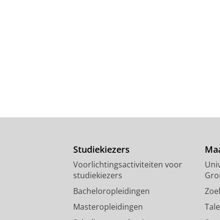
Studiekiezers
Maa
Voorlichtingsactiviteiten voor
Univ
studiekiezers
Gro
Bacheloropleidingen
Zoe
Masteropleidingen
Tal