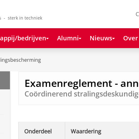
C
s - sterk in techniek
appij/bedrijven
Alumni
Nieuws
Over
lingsbescherming
Examenreglement - ann
Coördinerend stralingsdeskundig
Onderdeel
Waardering