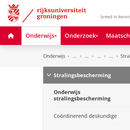
Skip
Skip
to
to
Content
Navigation
breed in kenni
Home
Onderwijs
Onderzoek
Maatsch
Onderwijs
Stra
Stralingsbescherming
Onderwijs
stralingsbescherming
Coördinerend deskundige