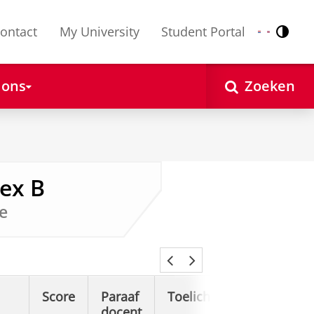
ontact
My University
Student Portal
Contr
Nederlands
English
 ons
Zoeken
ex B
e
Score
Paraaf
Toelichting
docent