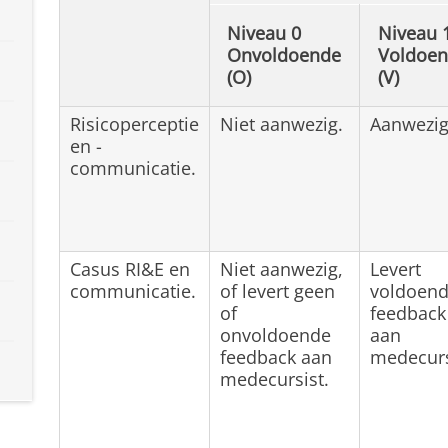
Niveau 0
Niveau 
Onvoldoende
Voldoe
(O)
(V)
Risicoperceptie
Niet aanwezig.
Aanwezig
en -
communicatie.
Casus RI&E en
Niet aanwezig,
Levert
communicatie.
of levert geen
voldoen
of
feedback
onvoldoende
aan
feedback aan
medecurs
medecursist.