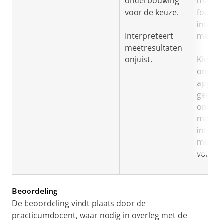
onderbouwing
maar 
voor de keuze.
fouten
interp
Interpreteert
meetr
meetresultaten
onjuist.
Kiest
onges
appar
geeft 
onder
maar
interp
meetr
voldo
Beoordeling
De beoordeling vindt plaats door de
practicumdocent, waar nodig in overleg met de