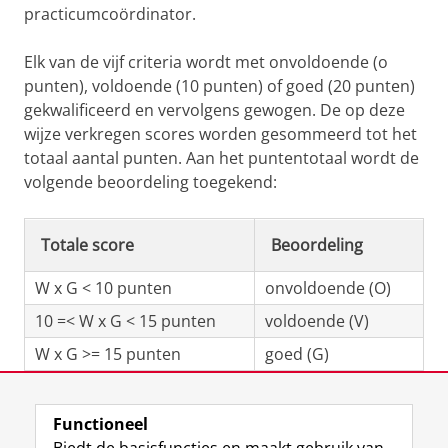
practicumcoördinator.
Elk van de vijf criteria wordt met onvoldoende (o
punten), voldoende (10 punten) of goed (20 punten)
gekwalificeerd en vervolgens gewogen. De op deze
wijze verkregen scores worden gesommeerd tot het
totaal aantal punten. Aan het puntentotaal wordt de
volgende beoordeling toegekend:
Totale score
Beoordeling
W x G < 10 punten
onvoldoende (O)
10 =< W x G < 15 punten
voldoende (V)
W x G >= 15 punten
goed (G)
Laatst gewijzigd:
11 november 2020 20:25
Functioneel