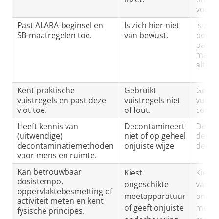
voorb
Past ALARA-beginsel en
Is zich hier niet
Is zic
SB-maatregelen toe.
van bewust.
bewus
past
maatr
altijd
Kent praktische
Gebruikt
Gebru
vuistregels en past deze
vuistregels niet
vuistr
vlot toe.
of fout.
correc
Heeft kennis van
Decontamineert
Decon
(uitwendige)
niet of op geheel
deels 
decontaminatiemethoden
onjuiste wijze.
deels 
voor mens en ruimte.
Kan betrouwbaar
Kiest
Kiest
dosistempo,
ongeschikte
van v
oppervlaktebesmetting of
meetapparatuur
onder
activiteit meten en kent
of geeft onjuiste
meeta
fysische principes.