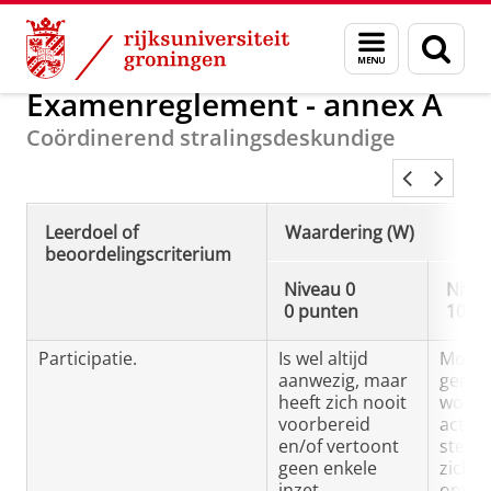
Skip
Skip
Onderwijs
Stralingsbescherming
Menu
Zoek
to
to
en
Content
Navigation
zoeken
Examenreglement - annex A
Coördinerend stralingsdeskundige
Leerdoel of
Waardering (W)
beoordelingscriterium
Niveau 0
Nivea
0 punten
10 p
Participatie.
Is wel altijd
Moet a
aanwezig, maar
gema
heeft zich nooit
worde
voorbereid
actiev
en/of vertoont
stelle
geen enkele
zich 
inzet.
onvol