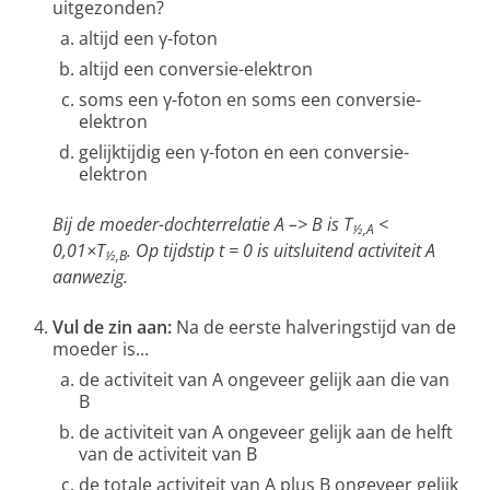
uitgezonden?
altijd een γ-foton
altijd een conversie-elektron
soms een γ-foton en soms een conversie-
elektron
gelijktijdig een γ-foton en een conversie-
elektron
Bij de moeder-dochterrelatie A –> B is T
<
½,A
0,01×T
. Op tijdstip t = 0 is uitsluitend activiteit A
½,B
aanwezig.
Vul de zin aan:
Na de eerste halveringstijd van de
moeder is...
de activiteit van A ongeveer gelijk aan die van
B
de activiteit van A ongeveer gelijk aan de helft
van de activiteit van B
de totale activiteit van A plus B ongeveer gelijk