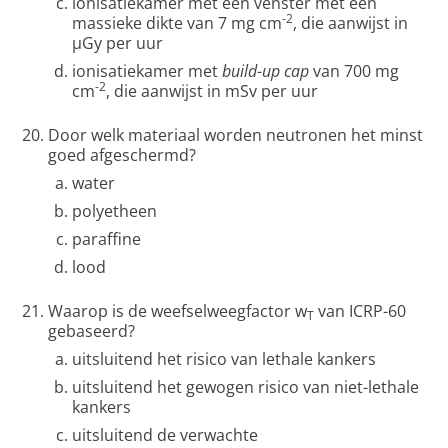
ionisatiekamer met een venster met een
-2
massieke dikte van 7 mg cm
, die aanwijst in
μGy per uur
ionisatiekamer met
build-up cap
van 700 mg
-2
cm
, die aanwijst in mSv per uur
Door welk materiaal worden neutronen het minst
goed afgeschermd?
water
polyetheen
paraffine
lood
Waarop is de weefselweegfactor w
van ICRP-60
T
gebaseerd?
uitsluitend het risico van lethale kankers
uitsluitend het gewogen risico van niet-lethale
kankers
uitsluitend de verwachte