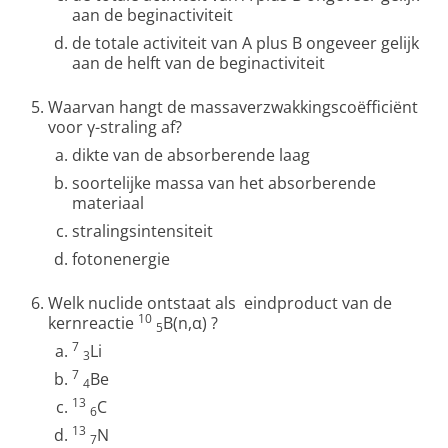
aan de beginactiviteit
de totale activiteit van A plus B ongeveer gelijk
aan de helft van de beginactiviteit
Waarvan hangt de massaverzwakkingscoëfficiënt
voor γ-straling af?
dikte van de absorberende laag
soortelijke massa van het absorberende
materiaal
stralingsintensiteit
fotonenergie
Welk nuclide ontstaat als eindproduct van de
10
kernreactie
B(n,α) ?
5
7
Li
3
7
Be
4
13
C
6
13
N
7