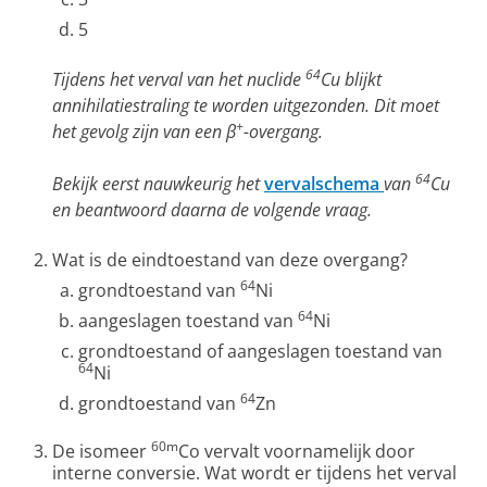
5
64
Tijdens het verval van het nuclide
Cu blijkt
annihilatiestraling te worden uitgezonden. Dit moet
+
het gevolg zijn van een β
-overgang.
64
Bekijk eerst nauwkeurig het
vervalschema
van
Cu
en beantwoord daarna de volgende vraag.
Wat is de eindtoestand van deze overgang?
64
grondtoestand van
Ni
64
aangeslagen toestand van
Ni
grondtoestand of aangeslagen toestand van
64
Ni
64
grondtoestand van
Zn
60m
De isomeer
Co vervalt voornamelijk door
interne conversie. Wat wordt er tijdens het verval