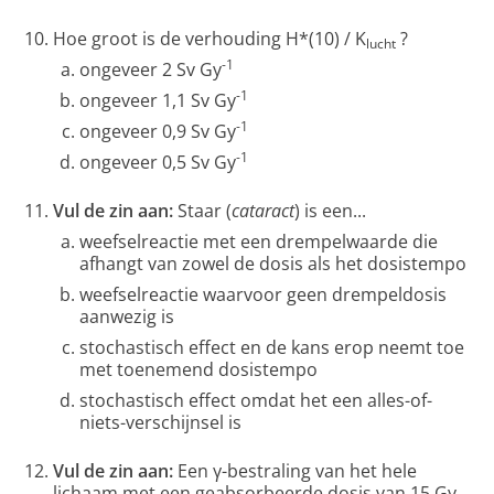
Hoe groot is de verhouding H*(10) / K
?
lucht
-1
ongeveer 2 Sv Gy
-1
ongeveer 1,1 Sv Gy
-1
ongeveer 0,9 Sv Gy
-1
ongeveer 0,5 Sv Gy
Vul de zin aan:
Staar (
cataract
) is een...
weefselreactie met een drempelwaarde die
afhangt van zowel de dosis als het dosistempo
weefselreactie waarvoor geen drempeldosis
aanwezig is
stochastisch effect en de kans erop neemt toe
met toenemend dosistempo
stochastisch effect omdat het een alles-of-
niets-verschijnsel is
Vul de zin aan:
Een γ-bestraling van het hele
lichaam met een geabsorbeerde dosis van 15 Gy