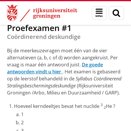
Skip
Skip
Onderwijs
Stralingsbescherming
Menu
Zoek
to
to
en
Content
Navigation
zoeken
Proefexamen #1
Coördinerend deskundige
Bij de meerkeuzevragen moet één van de vier
alternatieven (a, b, c of d) worden aangekruist. Per
vraag is maar één antwoord juist.
De goede
antwoorden vindt u hier
. Het examen is gebaseerd
op de leerstof behandeld in de
Syllabus Coördinerend
Stralingsbeschermingsdeskundige
(Rijksuniversiteit
Groningen /Arbo, Milieu en Duurzaamheid / GARP).
3
Hoeveel kerndeeltjes bevat het nuclide
He ?
2
1
2
3