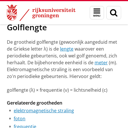
Skip
Skip
Groningen Academy for Radiation Protection
Menu
Zoek
to
to
en
Content
Navigation
zoeken
Golflengte
De grootheid golflengte (gewoonlijk aangeduid met
de Griekse letter λ) is de
lengte
waarover een
periodieke gebeurtenis, ook wel golf genoemd, zich
herhaalt. De bijbehorende eenheid is de
meter
(m).
Elektromagnetische straling is een voorbeeld van
zo'n periodieke gebeurtenis. Hiervoor geldt:
golflengte (λ) × frequentie (ν) = lichtsnelheid (c)
Gerelateerde grootheden
elektromagnetische straling
foton
frequentie