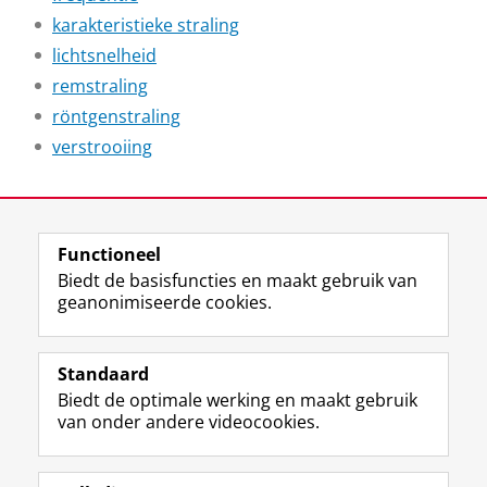
karakteristieke straling
lichtsnelheid
remstraling
röntgenstraling
verstrooiing
Laatst gewijzigd:
22 december 2025 19:54
Functioneel
View this page in:
English
Biedt de basisfuncties en maakt gebruik van
geanonimiseerde cookies.
F
L
R
I
Y
Volg de RUG
a
i
S
n
o
Standaard
c
n
S
s
u
Biedt de optimale werking en maakt gebruik
e
k
-
t
T
Studiekiezers
van onder andere videocookies.
b
e
f
a
u
Maatschappij/bedrijven
o
d
e
g
b
o
I
e
r
e