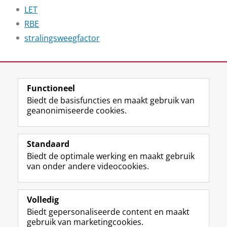
LET
RBE
stralingsweegfactor
Laatst gewijzigd:
28 december 2025 15:22
Functioneel
View this page in:
English
Biedt de basisfuncties en maakt gebruik van
geanonimiseerde cookies.
F
L
R
I
Y
Volg de RUG
a
i
S
n
o
Standaard
c
n
S
s
u
Biedt de optimale werking en maakt gebruik
e
k
-
t
T
Studiekiezers
van onder andere videocookies.
b
e
f
a
u
Maatschappij/bedrijven
o
d
e
g
b
o
I
e
r
e
Alumni
k
n
d
a
-
Volledig
p
-
R
m
k
Biedt gepersonaliseerde content en maakt
Over ons
a
p
i
-
a
gebruik van marketingcookies.