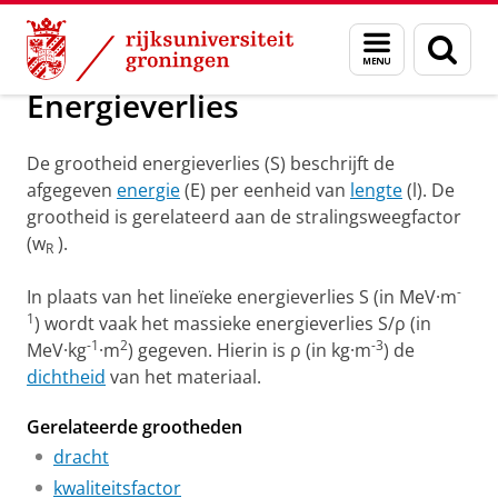
Skip
Skip
Groningen Academy for Radiation Protection
Menu
Zoek
to
to
en
Content
Navigation
zoeken
Energieverlies
De grootheid energieverlies (S) beschrijft de
afgegeven
energie
(E) per eenheid van
lengte
(l). De
grootheid is gerelateerd aan de stralingsweegfactor
(w
).
R
-
In plaats van het lineïeke energieverlies S (in MeV·m
1
) wordt vaak het massieke energieverlies S/ρ (in
-1
2
-3
MeV·kg
·m
) gegeven. Hierin is ρ (in kg·m
) de
dichtheid
van het materiaal.
Gerelateerde grootheden
dracht
kwaliteitsfactor