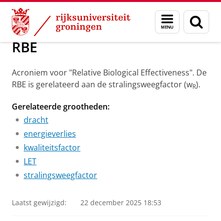
Skip
Skip
Groningen Academy for Radiation Protection
Menu
Zoek
to
to
en
Content
Navigation
zoeken
RBE
Acroniem voor "Relative Biological Effectiveness". De
RBE is gerelateerd aan de stralingsweegfactor (w
).
R
Gerelateerde grootheden:
dracht
energieverlies
kwaliteitsfactor
LET
stralingsweegfactor
Laatst gewijzigd:
22 december 2025 18:53