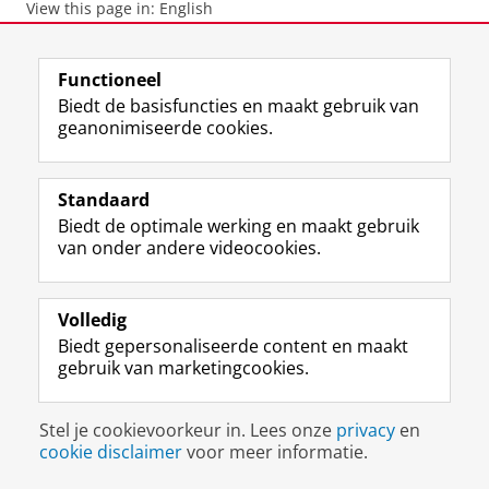
View this page in:
English
Functioneel
F
L
R
I
Y
Volg de RUG
Biedt de basisfuncties en maakt gebruik van
a
i
S
n
o
geanonimiseerde cookies.
c
n
S
s
u
e
k
-
t
T
Studiekiezers
b
e
f
a
u
Maatschappij/bedrijven
Standaard
o
d
e
g
b
o
I
e
r
e
Biedt de optimale werking en maakt gebruik
Alumni
k
n
d
a
-
van onder andere videocookies.
p
-
R
m
k
Over ons
a
p
i
-
a
g
a
j
a
n
Volledig
i
g
k
c
a
Biedt gepersonaliseerde content en maakt
Disclaimer & Copyright
Privacy
Cookies
n
i
s
c
a
gebruik van marketingcookies.
Inloggen
a
n
u
o
l
R
a
n
u
R
i
R
i
n
i
Stel je cookievoorkeur in. Lees onze
privacy
en
j
i
v
t
j
cookie disclaimer
voor meer informatie.
k
j
e
R
k
s
k
r
i
s