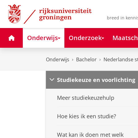
Skip
Skip
to
to
Content
Navigation
breed in kenni
Home
Onderwijs
Onderzoek
Maatsch
Onderwijs
Bachelor
Nederlandse s
Studiekeuze en voorlichting
Meer studiekeuzehulp
Hoe kies ik een studie?
Wat kan ik doen met welk