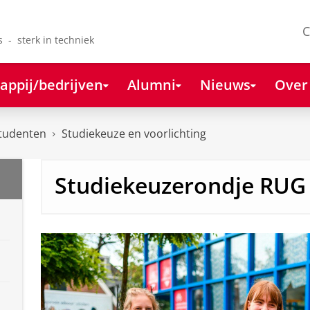
C
s - sterk in techniek
appij/bedrijven
Alumni
Nieuws
Over
tudenten
Studiekeuze en voorlichting
Studiekeuzerondje RUG