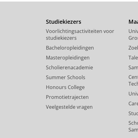
Studiekiezers
Maa
Voorlichtingsactiviteiten voor
Univ
studiekiezers
Gro
Bacheloropleidingen
Zoe
Masteropleidingen
Tal
Scholierenacademie
Sam
Cen
Summer Schools
Tec
Honours College
Uni
Promotietrajecten
Car
Veelgestelde vragen
Stu
Sch
Sam