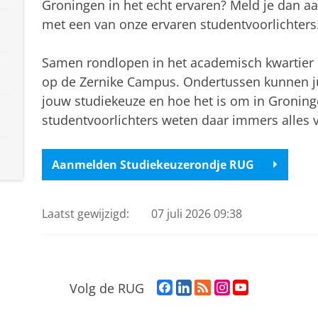
Groningen in het echt ervaren? Meld je dan 
met een van onze ervaren studentvoorlichters
Samen rondlopen in het academisch kwartier 
op de Zernike Campus. Ondertussen kunnen ju
jouw studiekeuze en hoe het is om in Groning
studentvoorlichters weten daar immers alles 
Aanmelden Studiekeuzerondje RUG
Laatst gewijzigd:
07 juli 2026 09:38
F
L
R
I
Y
Volg de RUG
a
i
S
n
o