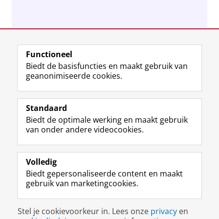
Functioneel
Biedt de basisfuncties en maakt gebruik van
geanonimiseerde cookies.
F
L
R
I
Y
Volg de RUG
a
i
S
n
o
Standaard
c
n
S
s
u
Biedt de optimale werking en maakt gebruik
e
k
-
t
T
Studiekiezers
van onder andere videocookies.
b
e
f
a
u
Maatschappij/bedrijven
o
d
e
g
b
o
I
e
r
e
Alumni
k
n
d
a
-
Volledig
p
-
R
m
k
Biedt gepersonaliseerde content en maakt
Over ons
a
p
i
-
a
gebruik van marketingcookies.
g
a
j
a
n
i
g
k
c
a
Disclaimer & Copyright
Privacy
Cookies
n
i
s
c
a
Stel je cookievoorkeur in. Lees onze
privacy
en
Inloggen