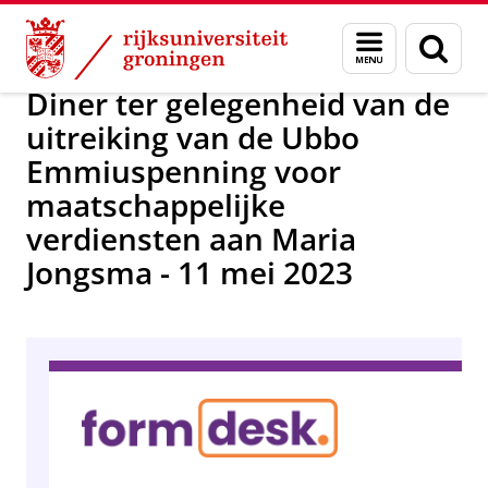
Skip
Skip
Alumni
Prijzen en penningen
Menu
Zoek
to
to
en
Content
Navigation
zoeken
Diner ter gelegenheid van de
uitreiking van de Ubbo
Emmiuspenning voor
maatschappelijke
verdiensten aan Maria
Jongsma - 11 mei 2023