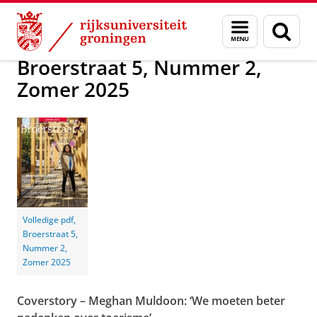
Skip
Skip
Alumni
Magazine Broerstraat 5
Broerstraat 5
Menu
Zoek
to
to
en
Content
Navigation
zoeken
Broerstraat 5, Nummer 2,
Zomer 2025
Volledige pdf,
Broerstraat 5,
Nummer 2,
Zomer 2025
Coverstory – Meghan Muldoon: ‘We moeten beter