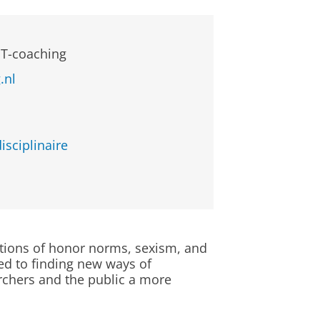
GT-coaching
.nl
t
isciplinaire
ations of honor norms, sexism, and
ed to finding new ways of
rchers and the public a more