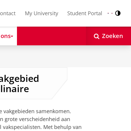
ontact
My University
Student Portal
Contr
Nederlands
English
 ons
Zoeken
akgebied
linaire
nde vakgebieden samenkomen.
en grote verscheidenheid aan
 vakspecialisten. Met behulp van