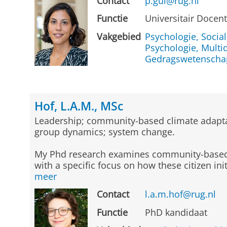
Contact
p.gul@rug.nl
Functie
Universitair Docen
Vakgebied
Psychologie, Socia
Psychologie, Multid
Gedragswetensch
Hof, L.A.M., MSc
Leadership; community-based climate adaptati
group dynamics; system change.
My Phd research examines community-based c
with a specific focus on how these citizen ini
meer
Contact
l.a.m.hof@rug.nl
Functie
PhD kandidaat