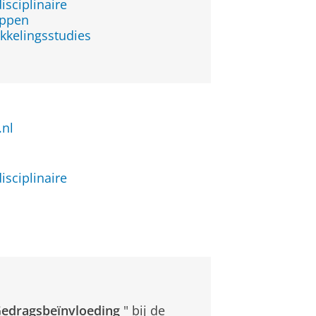
isciplinaire
appen
kkelingsstudies
.nl
isciplinaire
edragsbeïnvloeding
" bij de