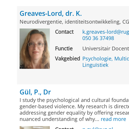
Greaves-Lord, dr. K.
Neurodivergentie, identiteitsontwikkeling, C
Contact
k.greaves-lord@rug
050 36 37498
Functie
Universitair Docen
Vakgebied
Psychologie, Multid
Linguïstiek
Gül, P., Dr
I study the psychological and cultural found
gender-based violence. My research is direct
addressing gender equality by offering resea
nuanced understanding of why...
read more