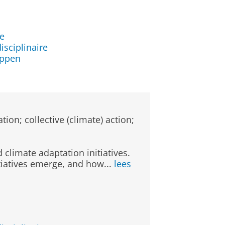
t
le
isciplinaire
appen
on; collective (climate) action;
limate adaptation initiatives.
tiatives emerge, and how...
lees