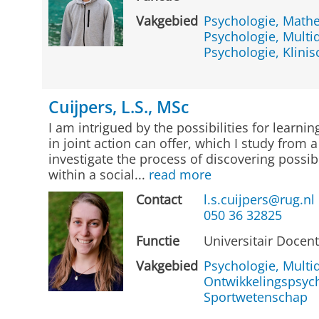
Vakgebied
Psychologie, Math
Psychologie, Multid
Psychologie, Klinis
Cuijpers, L.S., MSc
I am intrigued by the possibilities for learn
in joint action can offer, which I study from 
investigate the process of discovering possibi
within a social...
read more
Contact
l.s.cuijpers@rug.nl
050 36 32825
Functie
Universitair Docen
Vakgebied
Psychologie, Multid
Ontwikkelingspsyc
Sportwetenschap