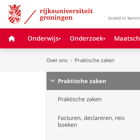
Skip
Skip
to
to
Content
Navigation
breed in kenni
Home
Onderwijs
Onderzoek
Maatsch
Over ons
Praktische zaken
Praktische zaken
Praktische zaken
Facturen, declareren, reis
boeken