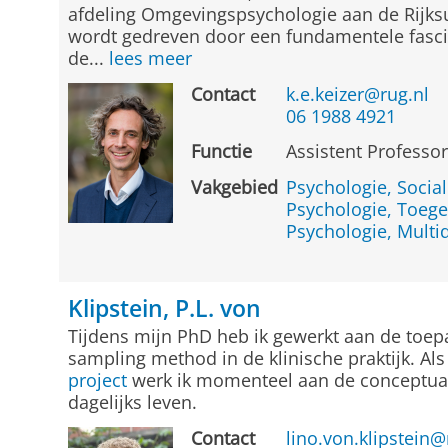
afdeling Omgevingspsychologie aan de Rijksu
wordt gedreven door een fundamentele fasci
de...
lees meer
Contact
k.e.keizer@rug.nl
06 1988 4921
Functie
Assistent Professo
Vakgebied
Psychologie, Socia
Psychologie, Toeg
Psychologie, Multid
Klipstein, P.L. von
Tijdens mijn PhD heb ik gewerkt aan de toep
sampling method in de klinische praktijk. Al
project
werk ik momenteel aan de conceptuali
dagelijks leven.
Contact
lino.von.klipstein@