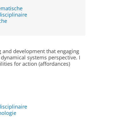
ematische
isciplinaire
che
ing and development that engaging
a dynamical systems perspective. I
lities for action (affordances)
t
isciplinaire
hologie