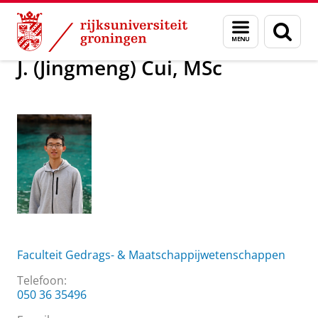
Skip
Skip
Over ons
J. (Jingmeng) Cui, MSc
Menu
Zoek
to
to
en
Content
Navigation
zoeken
J. (Jingmeng) Cui, MSc
Faculteit Gedrags- & Maatschappijwetenschappen
Telefoon:
050 36 35496