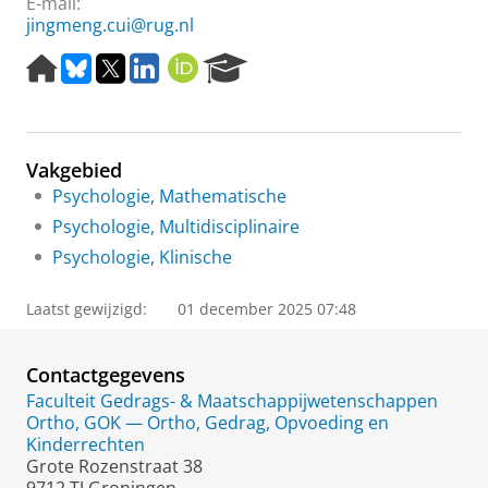
E-mail:
jingmeng.cui@rug.nl
H
B
T
L
O
R
o
l
w
i
R
e
m
u
i
n
C
s
e
e
t
k
I
e
p
s
t
e
D
a
Vakgebied
a
k
e
d
r
g
y
r
I
c
Psychologie, Mathematische
e
n
h
Psychologie, Multidisciplinaire
P
Psychologie, Klinische
o
r
t
Laatst gewijzigd:
01 december 2025 07:48
a
l
Contactgegevens
Faculteit Gedrags- & Maatschappijwetenschappen
Ortho, GOK — Ortho, Gedrag, Opvoeding en
Kinderrechten
Grote Rozenstraat 38