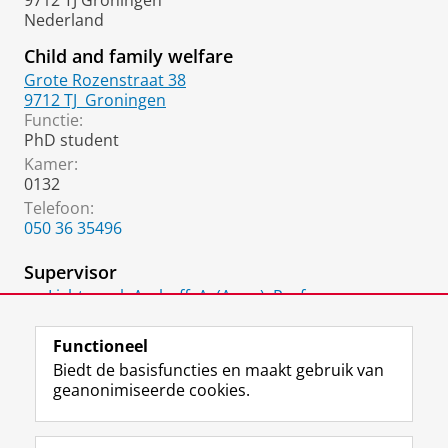
9712 TJ Groningen
Nederland
Child and family welfare
Grote Rozenstraat 38
9712 TJ
Groningen
Functie:
PhD student
Kamer:
0132
Telefoon:
050 36 35496
Supervisor
Lichtwarck-Aschoff, A. (Anna), Prof
Voorzitter
Functioneel
Biedt de basisfuncties en maakt gebruik van
geanonimiseerde cookies.
F
L
R
I
Y
Volg de RUG
a
i
S
n
o