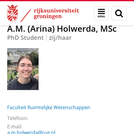
Skip
Skip
Over ons
A.M. (Arina) Holwerda, MSc
Menu
Zoek
to
to
en
Content
Navigation
zoeken
A.M. (Arina) Holwerda, MSc
PhD Student
zij/haar
Faculteit Ruimtelijke Wetenschappen
Telefoon:
E-mail:
a.m.holwerda@rug.nl