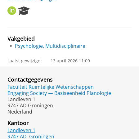
O
R
R
e
C
s
I
e
D
a
Vakgebied
r
Psychologie, Multidisciplinaire
c
h
P
Laatst gewijzigd:
13 april 2026 11:09
o
r
t
Contactgegevens
a
Faculteit Ruimtelijke Wetenschappen
l
Engaging Society — Basiseenheid Planologie
Landleven 1
9747 AD Groningen
Nederland
Kantoor
Landleven 1
9747 AD
Groningen