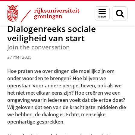
Skip
Skip
Over ons
Beleid en strategie
Sociale Veiligheid
Menu
Zoek
to
to
en
Content
Navigation
zoeken
Dialogenreeks sociale
veiligheid van start
Join the conversation
27 mei 2025
Hoe praten we over dingen die moeilijk zijn om
onder woorden te brengen? Hoe blijven we
openstaan voor andere perspectieven, ook als we
het niet met elkaar eens zijn? Hoe creëren we een
omgeving waarin iedereen voelt dat die ertoe doet?
Wij geloven dat een van de krachtigste middelen die
we hebben, de dialoog is. Echte, menselijke,
openhartige gesprekken.