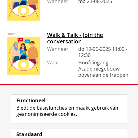
Wanneer:
ma 23-06-2025
Walk & Talk - Join the
conversation
Wanneer:
do 19-06-2025 11:00 -
12:30
Waar:
Hoofdingang
Academiegebouw,
bovenaan de trappen
Functioneel
View this page in:
English
Biedt de basisfuncties en maakt gebruik van
geanonimiseerde cookies.
F
L
R
I
Y
Volg de RUG
a
i
S
n
o
Standaard
c
n
S
s
u