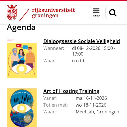
Skip
Skip
Over ons
Beleid en strategie
Sociale Veiligheid
Menu
Zoek
to
to
en
Content
Navigation
zoeken
Agenda
Dialoogsessie Sociale Veiligheid
Wanneer:
di 08-12-2026 15:00 -
17:00
Waar:
n.n.t.b
Art of Hosting Training
Vanaf:
ma 16-11-2026
Tot en met:
wo 18-11-2026
Waar:
MeetLab, Groningen