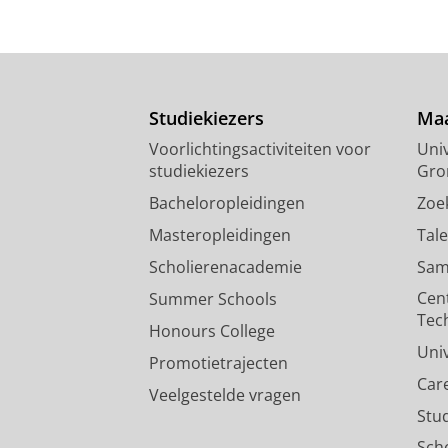
Studiekiezers
Maa
Voorlichtingsactiviteiten voor
Univ
studiekiezers
Gro
Bacheloropleidingen
Zoe
Masteropleidingen
Tal
Scholierenacademie
Sam
Cen
Summer Schools
Tec
Honours College
Uni
Promotietrajecten
Car
Veelgestelde vragen
Stu
Sch