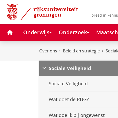
Skip
Skip
to
to
Content
Navigation
breed in kenni
Home
Onderwijs
Onderzoek
Maatsch
Over ons
Beleid en strategie
Social
Sociale Veiligheid
Sociale Veiligheid
Wat doet de RUG?
Wat doe ik bij ongewenst