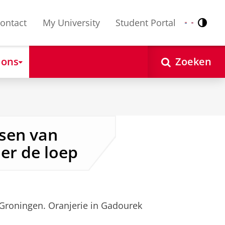
ontact
My University
Student Portal
Contr
Nederlands
English
 ons
Zoeken
nsen van
der de loep
 Groningen. Oranjerie in Gadourek