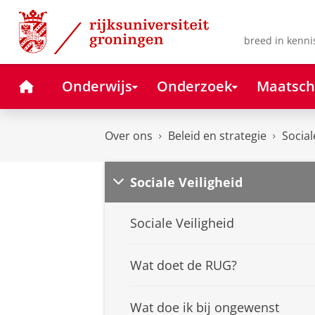
Skip
Skip
to
to
Content
Navigation
breed in kenni
Home
Onderwijs
Onderzoek
Maatsch
Over ons
Beleid en strategie
Social
Sociale Veiligheid
Sociale Veiligheid
Wat doet de RUG?
Wat doe ik bij ongewenst