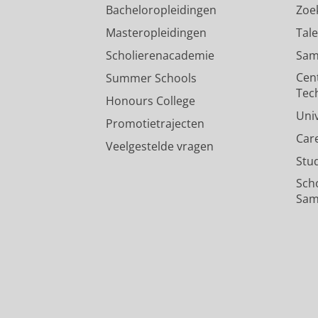
Bacheloropleidingen
Zoe
Masteropleidingen
Tal
Scholierenacademie
Sam
Cen
Summer Schools
Tec
Honours College
Uni
Promotietrajecten
Car
Veelgestelde vragen
Stu
Sch
Sam