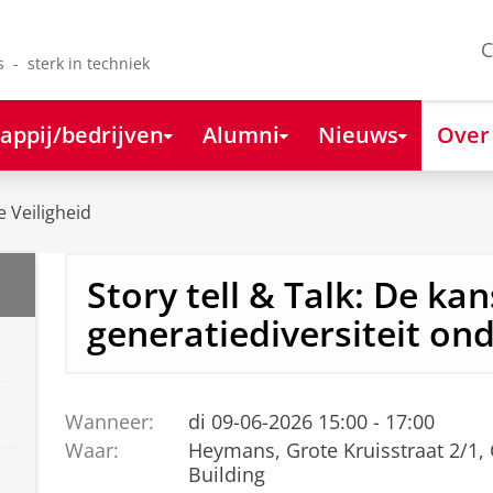
C
s - sterk in techniek
appij/bedrijven
Alumni
Nieuws
Over
e Veiligheid
Story tell & Talk: De ka
generatiediversiteit on
Wanneer:
di 09-06-2026 15:00 - 17:00
Waar:
Heymans, Grote Kruisstraat 2/1,
Building