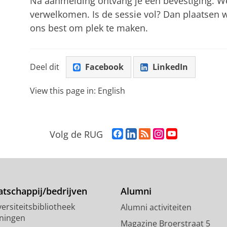
Na aanmelding ontvang je een bevestiging. We 
verwelkomen. Is de sessie vol? Dan plaatsen w
ons best om plek te maken.
Deel dit
Facebook
LinkedIn
View this page in:
English
F
L
R
I
Y
Volg de RUG
a
i
S
n
o
c
n
S
s
u
e
k
-
t
T
b
e
f
a
u
o
d
e
g
b
tschappij/bedrijven
Alumni
o
I
e
r
e
ersiteitsbibliotheek
Alumni activiteiten
k
n
d
a
-
ningen
p
-
R
m
k
Magazine Broerstraat 5