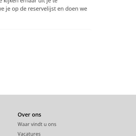
kijken ernaar uit je te
e je op de reservelijst en doen we
Over ons
Waar vindt u ons
Vacatures