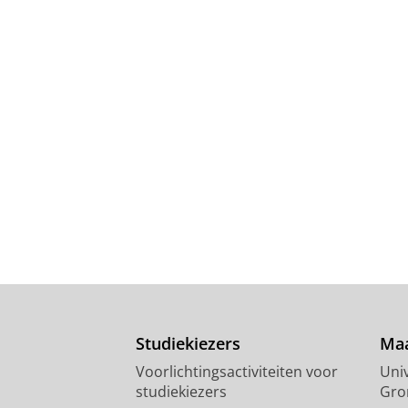
Studiekiezers
Maa
Voorlichtingsactiviteiten voor
Univ
studiekiezers
Gro