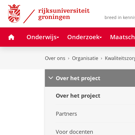
Skip
Skip
to
to
Content
Navigation
breed in kenni
Home
Onderwijs
Onderzoek
Maatsch
Over ons
Organisatie
Kwaliteitszor
Over het project
Over het project
Partners
Voor docenten