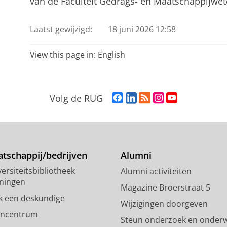
van de Faculteit Gedrags- en Maatschappijwe
Laatst gewijzigd:
18 juni 2026 12:58
View this page in:
English
F
L
R
I
Y
Volg de RUG
a
i
S
n
o
c
n
S
s
u
e
k
-
t
T
b
e
f
a
u
o
d
e
g
b
tschappij/bedrijven
Alumni
o
I
e
r
e
ersiteitsbibliotheek
Alumni activiteiten
k
n
d
a
-
ningen
p
-
R
m
k
Magazine Broerstraat 5
a
p
i
-
a
k een deskundige
Wijzigingen doorgeven
g
a
j
a
n
encentrum
Steun onderzoek en onderw
i
g
k
c
a