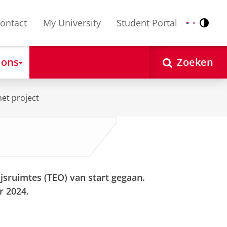
ontact
My University
Student Portal
Contr
Nederlands
English
 ons
Zoeken
het project
ijsruimtes (TEO) van start gegaan.
r 2024.