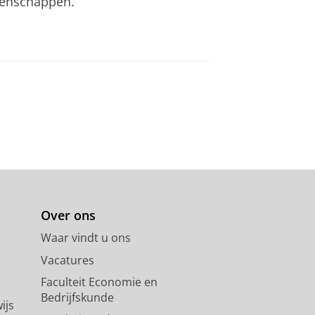
tenschappen.
Over ons
Waar vindt u ons
Vacatures
Faculteit Economie en
Bedrijfskunde
ijs