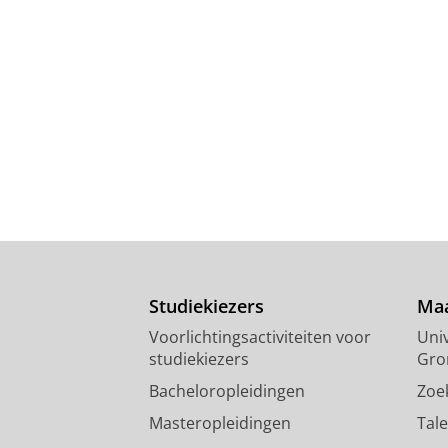
Studiekiezers
Maa
Voorlichtingsactiviteiten voor
Univ
studiekiezers
Gro
Bacheloropleidingen
Zoe
Masteropleidingen
Tal