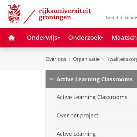
Skip
Skip
to
to
Content
Navigation
breed in kenni
Home
Onderwijs
Onderzoek
Maatsch
Over ons
Organisatie
Kwaliteitszor
Active Learning Classrooms
Active Learning Classrooms
Over het project
Active Learning