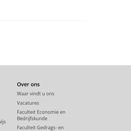
Over ons
Waar vindt u ons
Vacatures
Faculteit Economie en
Bedrijfskunde
ijs
Faculteit Gedrags- en