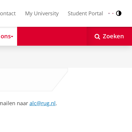
ontact
My University
Student Portal
Contr
Nederlands
English
 ons
Zoeken
 mailen naar
alc@rug.nl
.