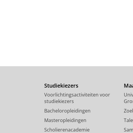
Studiekiezers
Maa
Voorlichtingsactiviteiten voor
Univ
studiekiezers
Gro
Bacheloropleidingen
Zoe
Masteropleidingen
Tal
Scholierenacademie
Sam