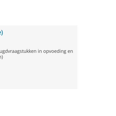
)
eugdvraagstukken in opvoeding en
m)