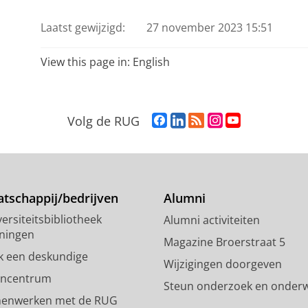
Laatst gewijzigd:
27 november 2023 15:51
View this page in:
English
F
L
R
I
Y
Volg de RUG
a
i
S
n
o
c
n
S
s
u
e
k
-
t
T
b
e
f
a
u
o
d
e
g
b
tschappij/bedrijven
Alumni
o
I
e
r
e
ersiteitsbibliotheek
Alumni activiteiten
k
n
d
a
-
ningen
p
-
R
m
k
Magazine Broerstraat 5
a
p
i
-
a
k een deskundige
Wijzigingen doorgeven
g
a
j
a
n
encentrum
Steun onderzoek en onderw
i
g
k
c
a
enwerken met de RUG
n
i
s
c
a