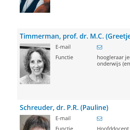
Timmerman, prof. dr. M.C. (Greetje
E-mail
Functie
hoogleraar j
onderwijs (e
Schreuder, dr. P.R. (Pauline)
E-mail
Functie
Hoofddocent