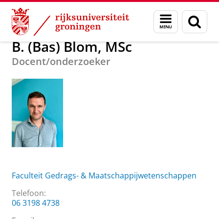
Skip
Skip
Over ons
B. (Bas) Blom, MSc
Menu
Zoek
to
to
en
Content
Navigation
zoeken
B. (Bas) Blom, MSc
Docent/onderzoeker
Faculteit Gedrags- & Maatschappijwetenschappen
Telefoon:
06 3198 4738