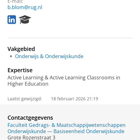
E-mail:
b.blom@rug.nl
L
R
i
e
n
s
k
e
e
a
Vakgebied
d
r
I
c
Onderwijs & Onderwijskunde
n
h
P
Expertise
o
Active Learning & Active Learning Classrooms in
r
Higher Education
t
a
Laatst gewijzigd:
18 februari 2026 21:19
l
Contactgegevens
Faculteit Gedrags- & Maatschappijwetenschappen
Onderwijskunde — Basiseenheid Onderwijskunde
Grote Rozenstraat 3