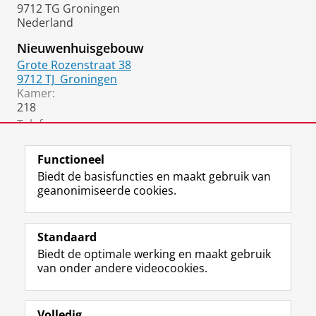
9712 TG Groningen
Nederland
Nieuwenhuisgebouw
Grote Rozenstraat 38
9712 TJ
Groningen
Kamer:
218
Telefoon:
06 3198 4738
Functioneel
Biedt de basisfuncties en maakt gebruik van
geanonimiseerde cookies.
F
L
R
I
Y
Volg de RUG
a
i
S
n
o
Standaard
c
n
S
s
u
Biedt de optimale werking en maakt gebruik
e
k
-
t
T
Studiekiezers
van onder andere videocookies.
b
e
f
a
u
Maatschappij/bedrijven
o
d
e
g
b
o
I
e
r
e
Alumni
k
n
d
a
-
Volledig