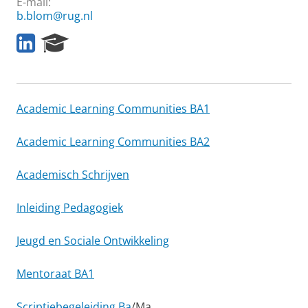
E-mail:
b.blom@rug.nl
L
R
i
e
n
s
k
e
e
a
Academic Learning Communities BA1
d
r
I
c
n
h
Academic Learning Communities BA2
P
o
Academisch Schrijven
r
t
a
Inleiding Pedagogiek
l
Jeugd en Sociale Ontwikkeling
Mentoraat BA1
Scriptiebegeleiding Ba
/Ma