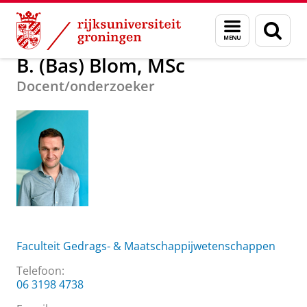
Skip
Skip
Over ons
B. (Bas) Blom, MSc
Menu
Zoek
to
to
en
Content
Navigation
zoeken
B. (Bas) Blom, MSc
Docent/onderzoeker
Faculteit Gedrags- & Maatschappijwetenschappen
Telefoon:
06 3198 4738