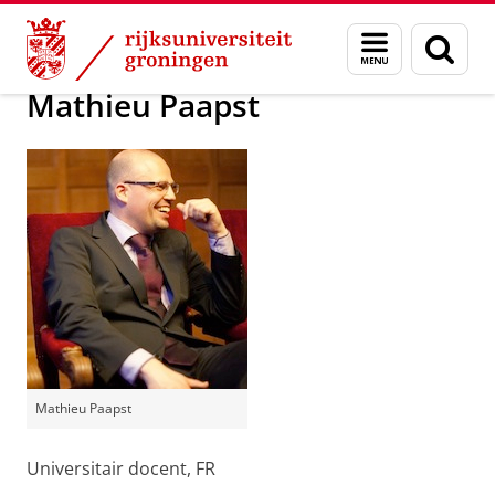
Skip
Skip
Personeelsfractie voor de wetens
Menu
Zoek
to
to
en
Content
Navigation
zoeken
Mathieu Paapst
Mathieu Paapst
Universitair docent, FR