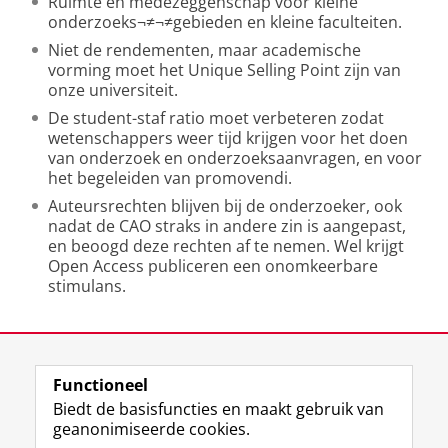
Ruimte en medezeggenschap voor kleine
onderzoeks¬≠¬≠gebieden en kleine faculteiten.
Niet de rendementen, maar academische
vorming moet het Unique Selling Point zijn van
onze universiteit.
De student-staf ratio moet verbeteren zodat
wetenschappers weer tijd krijgen voor het doen
van onderzoek en onderzoeksaanvragen, en voor
het begeleiden van promovendi.
Auteursrechten blijven bij de onderzoeker, ook
nadat de CAO straks in andere zin is aangepast,
en beoogd deze rechten af te nemen. Wel krijgt
Open Access publiceren een onomkeerbare
stimulans.
Laatst gewijzigd:
15 februari 2024 10:28
Functioneel
View this page in:
English
Biedt de basisfuncties en maakt gebruik van
geanonimiseerde cookies.