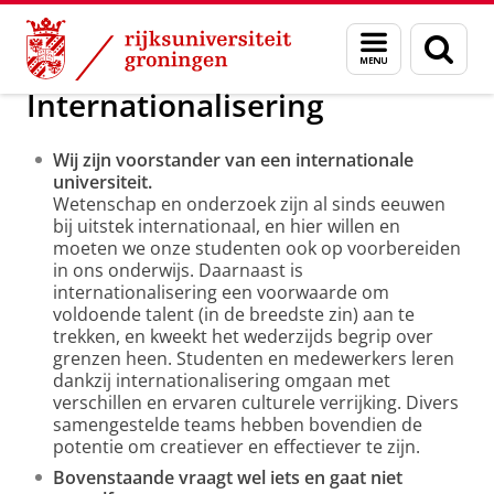
Skip
Skip
Over ons
De Personeelsfractie
Menu
Zoek
to
to
en
Content
Navigation
zoeken
Internationalisering
Wij zijn voorstander van een internationale
universiteit.
Wetenschap en onderzoek zijn al sinds eeuwen
bij uitstek internationaal, en hier willen en
moeten we onze studenten ook op voorbereiden
in ons onderwijs. Daarnaast is
internationalisering een voorwaarde om
voldoende talent (in de breedste zin) aan te
trekken, en kweekt het wederzijds begrip over
grenzen heen. Studenten en medewerkers leren
dankzij internationalisering omgaan met
verschillen en ervaren culturele verrijking. Divers
samengestelde teams hebben bovendien de
potentie om creatiever en effectiever te zijn.
Bovenstaande vraagt wel iets en gaat niet