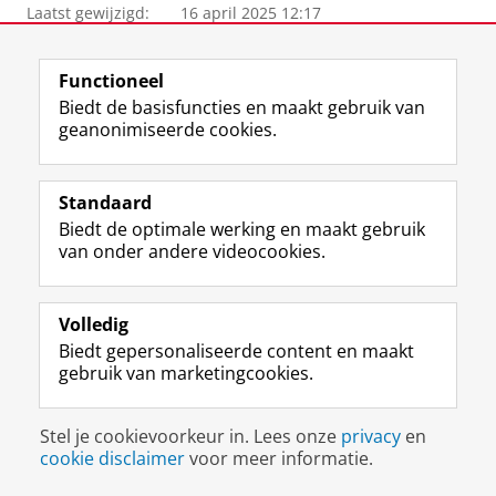
Laatst gewijzigd:
16 april 2025 12:17
View this page in:
English
Functioneel
Biedt de basisfuncties en maakt gebruik van
geanonimiseerde cookies.
F
L
R
I
Y
Volg de RUG
a
i
S
n
o
c
n
S
s
u
Standaard
e
k
-
t
T
Studiekiezers
Biedt de optimale werking en maakt gebruik
b
e
f
a
u
van onder andere videocookies.
Maatschappij/bedrijven
o
d
e
g
b
o
I
e
r
e
Alumni
k
n
d
a
-
Volledig
p
-
R
m
k
Over ons
a
p
i
-
a
Biedt gepersonaliseerde content en maakt
g
a
j
a
n
gebruik van marketingcookies.
i
g
k
c
a
Disclaimer & Copyright
Privacy
Cookies
n
i
s
c
a
Inloggen
a
n
u
o
l
Stel je cookievoorkeur in. Lees onze
privacy
en
R
a
n
u
R
cookie disclaimer
voor meer informatie.
i
R
i
n
i