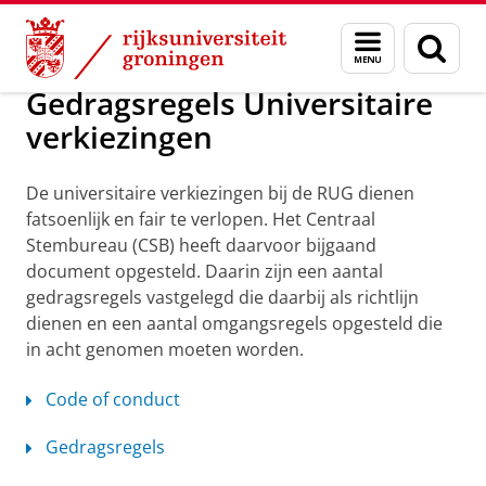
Skip
Skip
Over ons
Universitaire Verkiezingen
Menu
Zoek
to
to
en
Content
Navigation
zoeken
Gedragsregels Universitaire
verkiezingen
De universitaire verkiezingen bij de RUG dienen
fatsoenlijk en fair te verlopen. Het Centraal
Stembureau (CSB) heeft daarvoor bijgaand
document opgesteld. Daarin zijn een aantal
gedragsregels vastgelegd die daarbij als richtlijn
dienen en een aantal omgangsregels opgesteld die
in acht genomen moeten worden.
Code of conduct
Gedragsregels