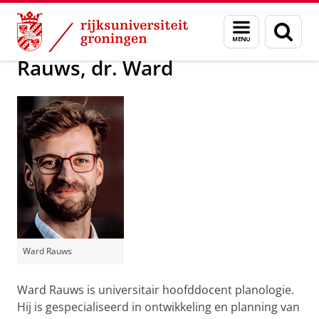
Skip
Skip
Over ons
Actueel
Voor de pers
Menu
Zoek
to
to
en
Content
Navigation
zoeken
Rauws, dr. Ward
Ward Rauws
Ward Rauws is universitair hoofddocent planologie.
Hij is gespecialiseerd in ontwikkeling en planning van