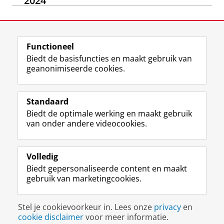
2024
Bousema, I.
, Busscher, T.
, Rauws, W.
, &
Leendertse, W.
(2025).
How do polycentric
Laatst gewijzigd:
10 april 2026 15:29
governance systems adapt? The role of
forums explored in Dutch metropolitan areas
.
Functioneel
View this page in:
English
Public Administration Review
,
85
(3), 737-751.
Biedt de basisfuncties en maakt gebruik van
https://doi.org/10.1111/puar.13865
geanonimiseerde cookies.
Bousema, I.
, & Rauws, W.
(2024).
F
L
R
Adaptieve
I
Y
Volg de RUG
planning in het ruimtelijk domein: Een verkenning
a
i
S
n
o
Standaard
op basis van het NOVEX-programma
c
n
S
.
s
u
Biedt de optimale werking en maakt gebruik
Rijksuniversiteit Groningen.
e
k
-
t
T
Studiekiezers
van onder andere videocookies.
b
e
f
a
u
Maatschappij/bedrijven
o
d
e
g
b
Woerdman, E.
, Rauws, W.
, Risselada, H.
, & van
o
I
e
r
e
der Tak, F.
(2024).
Advies CO2-compensatie
Alumni
k
n
d
a
-
Volledig
vliegreizen Rijksuniversiteit Groningen
.
p
-
R
m
k
Biedt gepersonaliseerde content en maakt
Over ons
a
p
i
-
a
gebruik van marketingcookies.
Kats, M.
, Horlings, I.
, Lamker, C. W.
, & Rauws,
g
a
j
a
n
W.
(2024).
Citizen Engagement in Urban Green
i
g
k
c
a
Spaces: A Role-Based Analysis of Supportive
Disclaimer & Copyright
Privacy
Cookies
n
i
s
c
a
Stel je cookievoorkeur in. Lees onze
privacy
en
Professional Actors
. In F. Othengrafen, S.
Inloggen
a
n
u
o
l
cookie disclaimer
voor meer informatie.
Hermann, D. Pencic, & S. Lazarevski (Eds.),