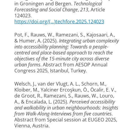
in Groningen and Bergen
.
Technological
Forecasting and Social Change
,
213
, Article
124023.
https://doi.org/(...)techfore.2025.124023
Pot, F.
, Rauws, W.
, Ramezani, S.
, Kajosaari, A.,
& Humer, A. (2025).
Integrating urban complexity
into accessibility planning: Towards a people-
centred and place-based approach to reach the
objectives of the 15-minute city across diverse
urban forms
. Abstract from AESOP Annual
Congress 2025, Istanbul, Turkey.
Welsch, J., van der Vlugt, A. L., Schorn, M.,
Kloiber, M., Yalciner Ercoşkun, Ö., Öcalir, E. V.,
de Groot, R.
, Ramezani, S.
, Rauws, W.
, Louro,
A., & Encalada, L. (2025).
Perceived accessibility
and walkability in urban neighbourhoods: Insights
from Walk-Along-Interviews from five countries
.
Abstract from Special session at EUGEO 2025,
Vienna, Austria.