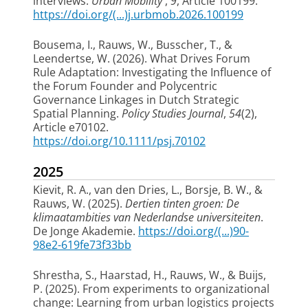
interviews
.
Urban Mobility
,
9
, Article 100199.
https://doi.org/(...)j.urbmob.2026.100199
Bousema, I.
, Rauws, W.
, Busscher, T.
, &
Leendertse, W.
(2026).
What Drives Forum
Rule Adaptation: Investigating the Influence of
the Forum Founder and Polycentric
Governance Linkages in Dutch Strategic
Spatial Planning
.
Policy Studies Journal
,
54
(2),
Article e70102.
https://doi.org/10.1111/psj.70102
2025
Kievit, R. A., van den Dries, L., Borsje, B. W.
, &
Rauws, W.
(2025).
Dertien tinten groen: De
klimaatambities van Nederlandse universiteiten
.
De Jonge Akademie.
https://doi.org/(...)90-
98e2-619fe73f33bb
Shrestha, S., Haarstad, H.
, Rauws, W.
, & Buijs,
P.
(2025).
From experiments to organizational
change: Learning from urban logistics projects