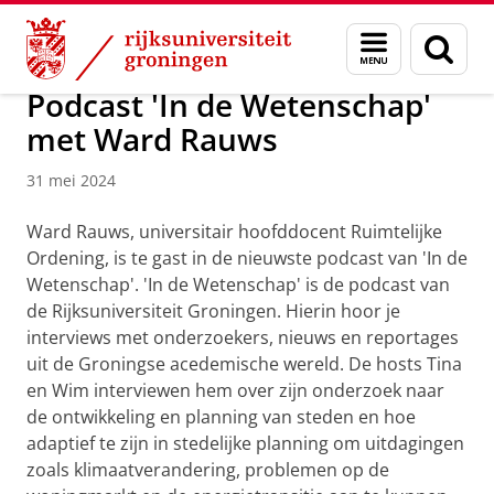
Skip
Skip
Over ons
Actueel
Nieuws
Menu
Zoek
to
to
en
Content
Navigation
zoeken
Podcast 'In de Wetenschap'
met Ward Rauws
31 mei 2024
Ward Rauws, universitair hoofddocent Ruimtelijke
Ordening, is te gast in de nieuwste podcast van 'In de
Wetenschap'. 'In de Wetenschap' is de podcast van
de Rijksuniversiteit Groningen. Hierin hoor je
interviews met onderzoekers, nieuws en reportages
uit de Groningse acedemische wereld. De hosts Tina
en Wim interviewen hem over zijn onderzoek naar
de ontwikkeling en planning van steden en hoe
adaptief te zijn in stedelijke planning om uitdagingen
zoals klimaatverandering, problemen op de