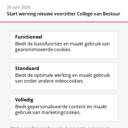
26 juni 2026
Start werving nieuwe voorzitter College van Bestuur
Functioneel
Biedt de basisfuncties en maakt gebruik van
geanonimiseerde cookies.
F
L
R
I
Y
Volg de RUG
a
i
S
n
o
Standaard
c
n
S
s
u
Biedt de optimale werking en maakt gebruik
e
k
-
t
T
Studiekiezers
van onder andere videocookies.
b
e
f
a
u
Maatschappij/bedrijven
o
d
e
g
b
o
I
e
r
e
Alumni
k
n
d
a
-
Volledig
p
-
R
m
k
Biedt gepersonaliseerde content en maakt
Over ons
a
p
i
-
a
gebruik van marketingcookies.
g
a
j
a
n
i
g
k
c
a
Disclaimer & Copyright
Privacy
Cookies
n
i
s
c
a