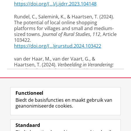
https://doi.org/(...)/j.ijdrr.2023.104148
Rundel, C.
, Salemink, K.
, & Haartsen, T.
(2024).
The potential of local online shopping
platforms for villages and small and medium-
sized towns
.
Journal of Rural Studies
,
112
, Article
103422.
https://doi.org/(...)jrurstud.2024.103422
van der Haar, M.
, van der Vaart, G.
, &
Haartsen, T.
(2024).
Verbeelding in Verandering:
De rol van kunst in de rurale transitie
.
Rijksuniversiteit Groningen.
Laatst gewijzigd:
07 mei 2026 12:29
2023
Functioneel
View this page in:
English
Bjarnason, T.
, & Haartsen, T.
(2024).
Closest
Biedt de basisfuncties en maakt gebruik van
family in the household or in the community?
geanonimiseerde cookies.
The role of family in residential satisfaction
among intended stayers in Iceland
.
Population,
F
L
R
I
Y
Volg de RUG
Space and Place
,
30
(3), Article e2714.
a
i
S
n
o
Standaard
https://doi.org/10.1002/psp.2714
c
n
S
s
u