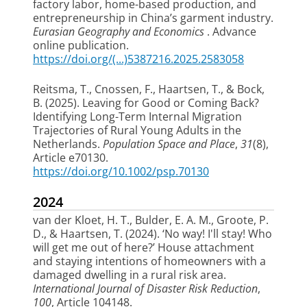
factory labor, home-based production, and
entrepreneurship in China’s garment industry
.
Eurasian Geography and Economics
. Advance
online publication.
https://doi.org/(...)5387216.2025.2583058
Reitsma, T.
, Cnossen, F.
, Haartsen, T.
, & Bock,
B.
(2025).
Leaving for Good or Coming Back?
Identifying Long-Term Internal Migration
Trajectories of Rural Young Adults in the
Netherlands
.
Population Space and Place
,
31
(8),
Article e70130.
https://doi.org/10.1002/psp.70130
2024
van der Kloet, H. T.
, Bulder, E. A. M.
, Groote, P.
D.
, & Haartsen, T.
(2024).
‘No way! I'll stay! Who
will get me out of here?’ House attachment
and staying intentions of homeowners with a
damaged dwelling in a rural risk area
.
International Journal of Disaster Risk Reduction
,
100
, Article 104148.