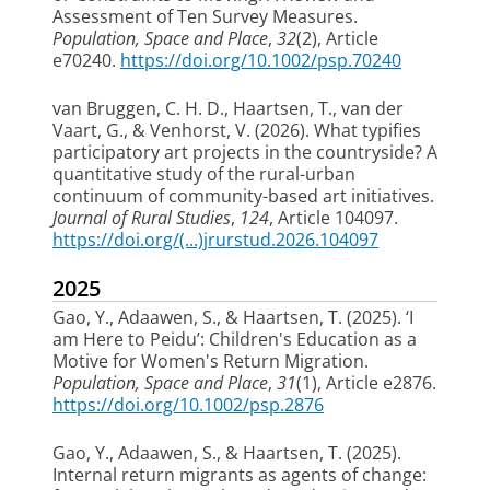
Assessment of Ten Survey Measures
.
Population, Space and Place
,
32
(2), Article
e70240.
https://doi.org/10.1002/psp.70240
van Bruggen, C. H. D.
, Haartsen, T.
, van der
Vaart, G.
, & Venhorst, V.
(2026).
What typifies
participatory art projects in the countryside? A
quantitative study of the rural-urban
continuum of community-based art initiatives
.
Journal of Rural Studies
,
124
, Article 104097.
https://doi.org/(...)jrurstud.2026.104097
2025
Gao, Y.
, Adaawen, S.
, & Haartsen, T.
(2025).
‘I
am Here to Peidu’: Children's Education as a
Motive for Women's Return Migration
.
Population, Space and Place
,
31
(1), Article e2876.
https://doi.org/10.1002/psp.2876
Gao, Y.
, Adaawen, S.
, & Haartsen, T.
(2025).
Internal return migrants as agents of change: