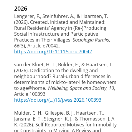
2026
Lengerer, F.
, Steinführer, A.
, & Haartsen, T.
(2026).
Created, Initiated and Maintained:
Rural Residents’ Agency in (Re‐)Producing
Social Infrastructure and Participative
Practices in Their Villages
.
Sociologia Ruralis
,
66
(3), Article e70042.
https://doi.org/10.1111/soru.70042
van der Kloet, H. T.
, Bulder, E.
, & Haartsen, T.
(2026).
Dedication to the dwelling and
neighbourhood? Rural-urban differences in
determinants of mid-to-later-life homeowners
to age@home
.
Wellbeing, Space and Society
,
10
,
Article 100393.
https://doi.org/(...)16/j.wss.2026.100393
Mulder, C. H.
, Gillespie, B. J.
, Haartsen, T.
,
Jansma, E. T.
, Steigner, K. J.
, & Thomassen, J. A.
K.
(2026).
Self-Reported Motives for Immobility
or Constraints to Moving: A Review and