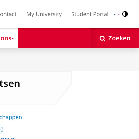
ontact
My University
Student Portal
Contr
Nederlands
English
 ons
Zoeken
rtsen
schappen
90