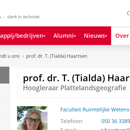
C
s - sterk in techniek
appij/bedrijven
Alumni
Nieuws
Over
ndt u ons
prof. dr. T. (Tialda) Haartsen
prof. dr. T. (Tialda) Haa
Hoogleraar Plattelandsgeografie
Faculteit Ruimtelijke Weten
Telefoon:
050 36 338