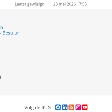
Laatst gewijzigd:
28 mei 2026 17:55
en
— Bestuur
8
F
L
R
I
Y
Volg de RUG