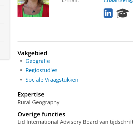
E-mail:
t.haartsen@
L
R
i
e
n
s
k
e
e
a
d
r
I
c
Vakgebied
n
h
Geografie
P
Regiostudies
o
r
Sociale Vraagstukken
t
a
Expertise
l
Rural Geography
Overige functies
Lid International Advisory Board van tijdschri