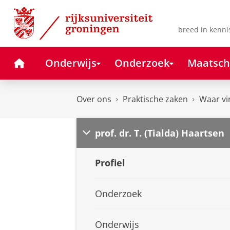
Skip
Skip
to
to
Content
Navigation
breed in kenni
Home
Onderwijs
Onderzoek
Maatsch
Over ons
Praktische zaken
Waar vi
prof. dr. T. (Tialda) Haartsen
Profiel
Onderzoek
Onderwijs