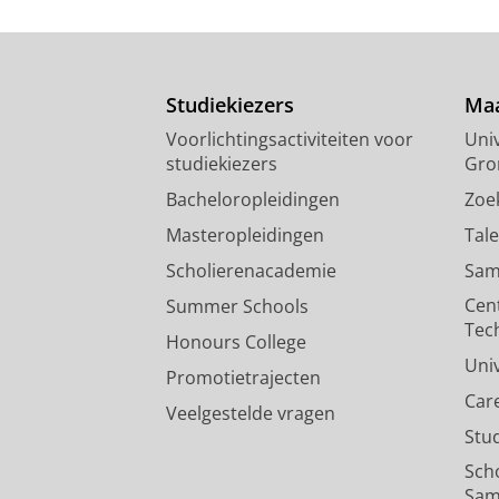
Studiekiezers
Maa
Voorlichtingsactiviteiten voor
Univ
studiekiezers
Gro
Bacheloropleidingen
Zoe
Masteropleidingen
Tal
Scholierenacademie
Sam
Cen
Summer Schools
Tec
Honours College
Uni
Promotietrajecten
Car
Veelgestelde vragen
Stu
Sch
Sam