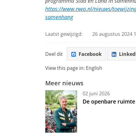
programma Stad en Land in samenhang
https://www.nwo.nl/nieuws/toewijzing
samenhang
Laatst gewijzigd:
26 augustus 2024 1
Deel dit
Facebook
Linked
View this page in:
English
Meer nieuws
02 juni 2026
De openbare ruimte 