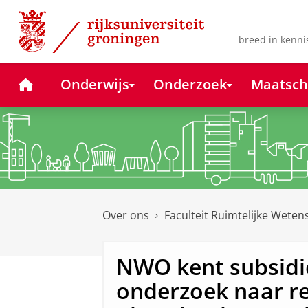
Skip
Skip
to
to
Content
Navigation
breed in kenni
Home
Onderwijs
Onderzoek
Maatsch
Over ons
Faculteit Ruimtelijke Wete
NWO kent subsidi
onderzoek naar re