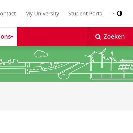
ontact
My University
Student Portal
Contr
Nederlands
English
 ons
Zoeken