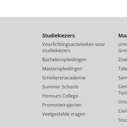
Studiekiezers
Maa
Voorlichtingsactiviteiten voor
Univ
studiekiezers
Gro
Bacheloropleidingen
Zoe
Masteropleidingen
Tal
Scholierenacademie
Sam
Cen
Summer Schools
Tec
Honours College
Uni
Promotietrajecten
Car
Veelgestelde vragen
Stu