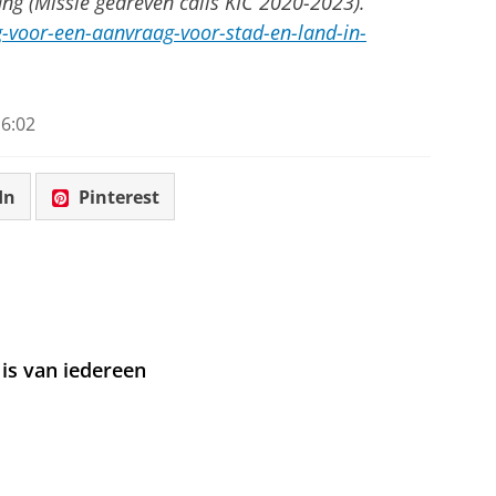
 (Missie gedreven calls KIC 2020-2023).
-voor-een-aanvraag-voor-stad-en-land-in-
6:02
In
Pinterest
is van iedereen