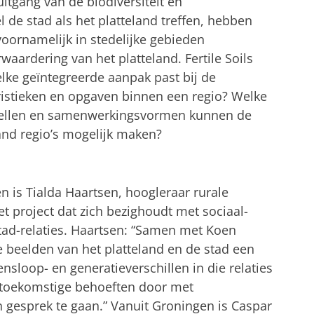
itgang van de biodiversiteit en
de stad als het platteland treffen, hebben
oornamelijk in stedelijke gebieden
waardering van het platteland. Fertile Soils
elke geïntegreerde aanpak past bij de
eristieken en opgaven binnen een regio? Welke
odellen en samenwerkingsvormen kunnen de
and regio’s mogelijk maken?
en is Tialda Haartsen, hoogleraar rurale
et project dat zich bezighoudt met sociaal-
stad-relaties. Haartsen: “Samen met Koen
beelden van het platteland en de stad een
vensloop- en generatieverschillen in die relaties
r toekomstige behoeften door met
n gesprek te gaan.” Vanuit Groningen is Caspar