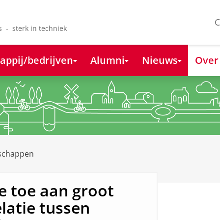
C
s - sterk in techniek
appij/bedrijven
Alumni
Nieuws
Over
nschappen
e toe aan groot
latie tussen