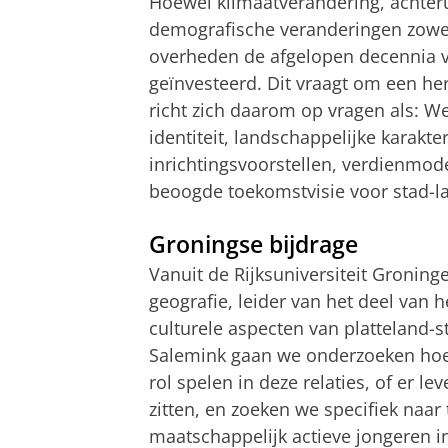
Hoewel klimaatverandering, achteru
demografische veranderingen zowel 
overheden de afgelopen decennia v
geïnvesteerd. Dit vraagt om een her
richt zich daarom op vragen als: W
identiteit, landschappelijke karakt
inrichtingsvoorstellen, verdienm
beoogde toekomstvisie voor stad-l
Groningse bijdrage
Vanuit de Rijksuniversiteit Groning
geografie, leider van het deel van h
culturele aspecten van platteland-
Salemink gaan we onderzoeken hoe 
rol spelen in deze relaties, of er le
zitten, en zoeken we specifiek naa
maatschappelijk actieve jongeren i